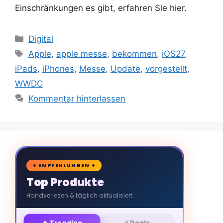
Einschränkungen es gibt, erfahren Sie hier.
Kategorien
Digital
Schlagwörter
Apple
,
apple messe
,
bekommen
,
iOS27
,
iPads
,
iPhones
,
Messe
,
Update
,
vorgestellt
,
WWDC
Kommentar hinterlassen
🛒
✦ EMPFEHLUNGEN ✦
Top Produkte
Handverlesen & täglich aktualisiert
🔥 Trending
⚡ Deals