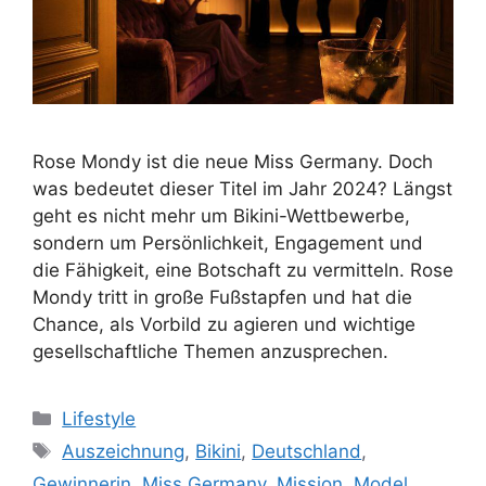
Rose Mondy ist die neue Miss Germany. Doch
was bedeutet dieser Titel im Jahr 2024? Längst
geht es nicht mehr um Bikini-Wettbewerbe,
sondern um Persönlichkeit, Engagement und
die Fähigkeit, eine Botschaft zu vermitteln. Rose
Mondy tritt in große Fußstapfen und hat die
Chance, als Vorbild zu agieren und wichtige
gesellschaftliche Themen anzusprechen.
Kategorien
Lifestyle
Schlagwörter
Auszeichnung
,
Bikini
,
Deutschland
,
Gewinnerin
,
Miss Germany
,
Mission
,
Model
,