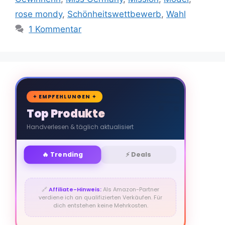
rose mondy
,
Schönheitswettbewerb
,
Wahl
1 Kommentar
🛒
✦ EMPFEHLUNGEN ✦
Top Produkte
Handverlesen & täglich aktualisiert
🔥 Trending
⚡ Deals
🔗
Affiliate-Hinweis:
Als Amazon-Partner
verdiene ich an qualifizierten Verkäufen. Für
dich entstehen keine Mehrkosten.