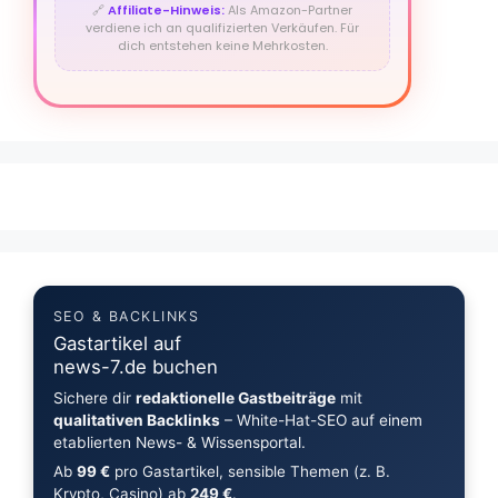
🔗
Affiliate-Hinweis:
Als Amazon-Partner
verdiene ich an qualifizierten Verkäufen. Für
dich entstehen keine Mehrkosten.
SEO & BACKLINKS
Gastartikel auf
news-7.de buchen
Sichere dir
redaktionelle Gastbeiträge
mit
qualitativen Backlinks
– White-Hat-SEO auf einem
etablierten News- & Wissensportal.
Ab
99 €
pro Gastartikel, sensible Themen (z. B.
Krypto, Casino) ab
249 €
.