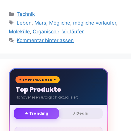
Kategorien
Technik
Schlagwörter
Leben
,
Mars
,
Mögliche
,
mögliche vorläufer
,
Moleküle
,
Organische
,
Vorläufer
Kommentar hinterlassen
🛒
✦ EMPFEHLUNGEN ✦
Top Produkte
Handverlesen & täglich aktualisiert
🔥 Trending
⚡ Deals