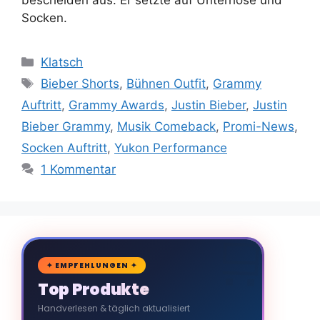
Socken.
Kategorien
Klatsch
Schlagwörter
Bieber Shorts
,
Bühnen Outfit
,
Grammy
Auftritt
,
Grammy Awards
,
Justin Bieber
,
Justin
Bieber Grammy
,
Musik Comeback
,
Promi-News
,
Socken Auftritt
,
Yukon Performance
1 Kommentar
🛒
✦ EMPFEHLUNGEN ✦
Top Produkte
Handverlesen & täglich aktualisiert