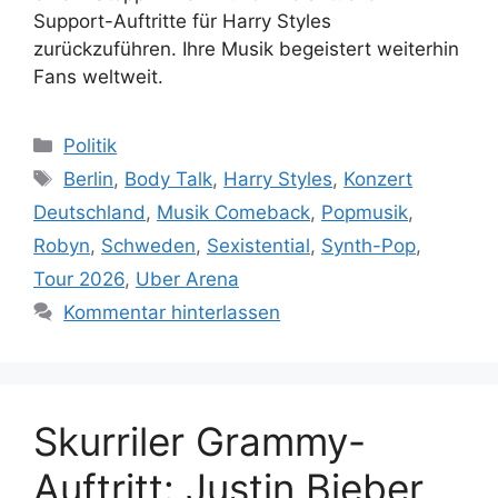
Support-Auftritte für Harry Styles
zurückzuführen. Ihre Musik begeistert weiterhin
Fans weltweit.
Kategorien
Politik
Schlagwörter
Berlin
,
Body Talk
,
Harry Styles
,
Konzert
Deutschland
,
Musik Comeback
,
Popmusik
,
Robyn
,
Schweden
,
Sexistential
,
Synth-Pop
,
Tour 2026
,
Uber Arena
Kommentar hinterlassen
Skurriler Grammy-
Auftritt: Justin Bieber