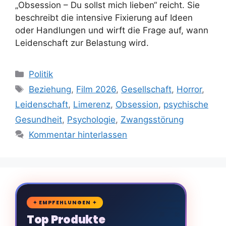
„Obsession – Du sollst mich lieben“ reicht. Sie
beschreibt die intensive Fixierung auf Ideen
oder Handlungen und wirft die Frage auf, wann
Leidenschaft zur Belastung wird.
Kategorien
Politik
Schlagwörter
Beziehung
,
Film 2026
,
Gesellschaft
,
Horror
,
Leidenschaft
,
Limerenz
,
Obsession
,
psychische
Gesundheit
,
Psychologie
,
Zwangsstörung
Kommentar hinterlassen
🛒
✦ EMPFEHLUNGEN ✦
Top Produkte