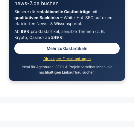
news-7.de buchen
Sichere dir
redaktionelle Gastbeiträge
mit
qualitativen Backlinks
– White-Hat-SEO auf einem
etablierten News- & Wissensportal.
Ab
99 €
pro Gastartikel, sensible Themen (z. B.
Krypto, Casino) ab
249 €
.
Mehr zu Gastartikeln
Direkt per E-Mail anfragen
Ideal für Agenturen, SEOs & Projektbetreiber:innen, die
nachhaltigen Linkaufbau
suchen.