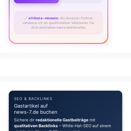
🔗
Affiliate-Hinweis:
Als Amazon-Partner
verdiene ich an qualifizierten Verkäufen. Für
dich entstehen keine Mehrkosten.
SEO & BACKLINKS
Gastartikel auf
news-7.de buchen
Sichere dir
redaktionelle Gastbeiträge
mit
qualitativen Backlinks
– White-Hat-SEO auf einem