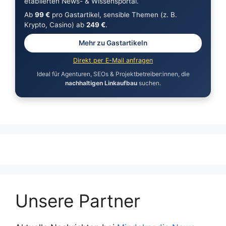
etablierten News- & Wissensportal.
Ab
99 €
pro Gastartikel, sensible Themen (z. B.
Krypto, Casino) ab
249 €
.
Mehr zu Gastartikeln
Direkt per E-Mail anfragen
Ideal für Agenturen, SEOs & Projektbetreiber:innen, die
nachhaltigen Linkaufbau
suchen.
Unsere Partner