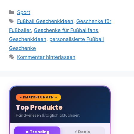
Kategorien
Sport
Schlagwörter
Fußball Geschenkideen
,
Geschenke für
Fußballer
,
Geschenke für Fußballfans
,
Geschenkideen
,
personalisierte Fußball
Geschenke
Kommentar hinterlassen
🛒
✦ EMPFEHLUNGEN ✦
Top Produkte
Handverlesen & täglich aktualisiert
🔥 Trending
⚡ Deals