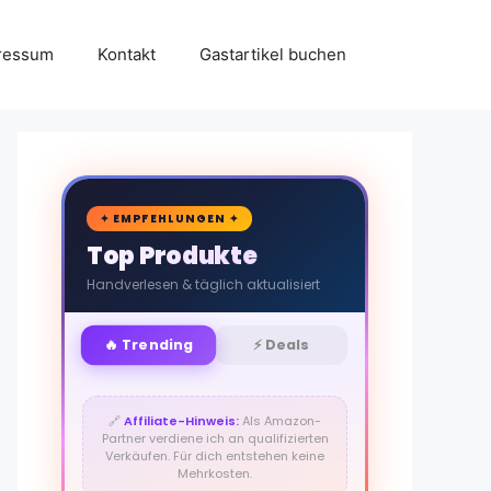
ressum
Kontakt
Gastartikel buchen
🛒
✦ EMPFEHLUNGEN ✦
Top Produkte
Handverlesen & täglich aktualisiert
🔥 Trending
⚡ Deals
🔗
Affiliate-Hinweis:
Als Amazon-
Partner verdiene ich an qualifizierten
Verkäufen. Für dich entstehen keine
Mehrkosten.