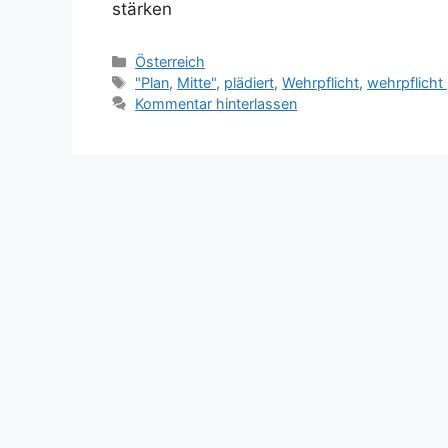
stärken
Kategorien
Österreich
Schlagwörter
"Plan
,
Mitte"
,
plädiert
,
Wehrpflicht
,
wehrpflicht 
Kommentar hinterlassen