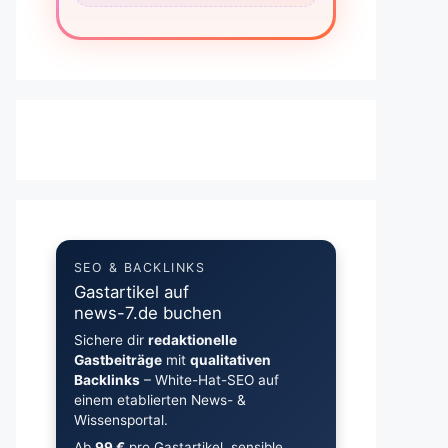
SEO & BACKLINKS
Gastartikel auf
news-7.de buchen
Sichere dir
redaktionelle
Gastbeiträge
mit
qualitativen
Backlinks
– White-Hat-SEO auf
einem etablierten News- &
Wissensportal.
Ab
99 €
pro Gastartikel, sensible