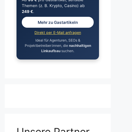
Themen (z. B. Krypto, Casino) ab
249 €
.
Mehr zu Gastartikeln
Direkt per E-Mail anfragen
Ideal für Agenturen, SEOs &
Projektbetreiber:innen, die
nachhaltigen
Linkaufbau
suchen.
Unsere Partner