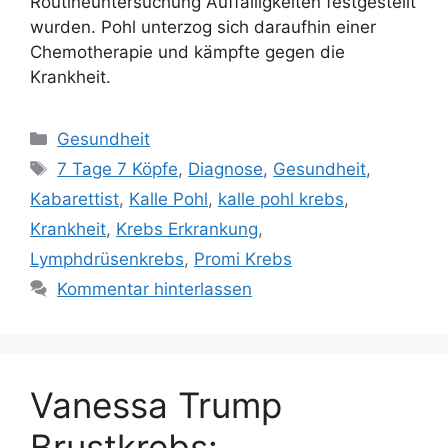
Routineuntersuchung Auffälligkeiten festgestellt
wurden. Pohl unterzog sich daraufhin einer
Chemotherapie und kämpfte gegen die
Krankheit.
Kategorien
Gesundheit
Schlagwörter
7 Tage 7 Köpfe
,
Diagnose
,
Gesundheit
,
Kabarettist
,
Kalle Pohl
,
kalle pohl krebs
,
Krankheit
,
Krebs Erkrankung
,
Lymphdrüsenkrebs
,
Promi Krebs
Kommentar hinterlassen
Vanessa Trump
Brustkrebs: