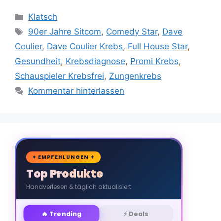
Kategorien
Klatsch
Schlagwörter
90er Jahre Sitcom
,
Comedy Star
,
Dave
Coulier
,
Dave Coulier Krebs
,
Full House Star
,
Gesundheit
,
Krebsdiagnose
,
Promi Krebs
,
Schauspieler Krebsfrei
,
Zungenkrebs
Kommentar hinterlassen
🛒
✦ EMPFEHLUNGEN ✦
Top Produkte
Handverlesen & täglich aktualisiert
🔥 Trending
⚡ Deals