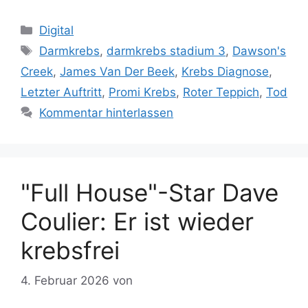
Kategorien
Digital
Schlagwörter
Darmkrebs
,
darmkrebs stadium 3
,
Dawson's
Creek
,
James Van Der Beek
,
Krebs Diagnose
,
Letzter Auftritt
,
Promi Krebs
,
Roter Teppich
,
Tod
Kommentar hinterlassen
"Full House"-Star Dave
Coulier: Er ist wieder
krebsfrei
4. Februar 2026
von