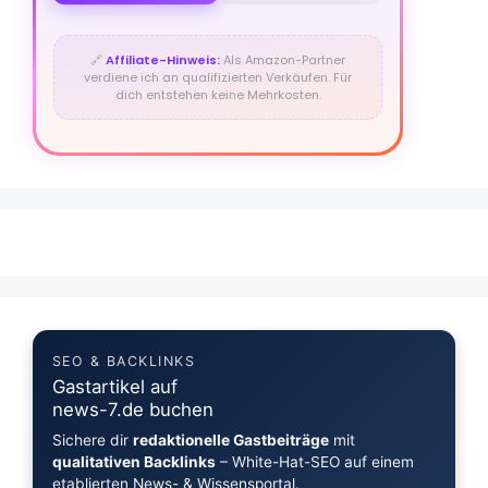
🔗
Affiliate-Hinweis:
Als Amazon-Partner
verdiene ich an qualifizierten Verkäufen. Für
dich entstehen keine Mehrkosten.
SEO & BACKLINKS
Gastartikel auf
news-7.de buchen
Sichere dir
redaktionelle Gastbeiträge
mit
qualitativen Backlinks
– White-Hat-SEO auf einem
etablierten News- & Wissensportal.