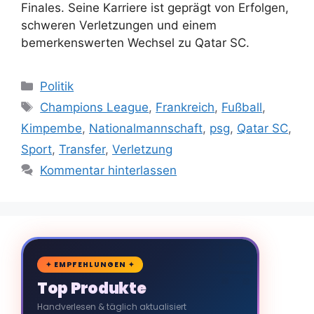
Finales. Seine Karriere ist geprägt von Erfolgen,
schweren Verletzungen und einem
bemerkenswerten Wechsel zu Qatar SC.
Kategorien
Politik
Schlagwörter
Champions League
,
Frankreich
,
Fußball
,
Kimpembe
,
Nationalmannschaft
,
psg
,
Qatar SC
,
Sport
,
Transfer
,
Verletzung
Kommentar hinterlassen
🛒
✦ EMPFEHLUNGEN ✦
Top Produkte
Handverlesen & täglich aktualisiert