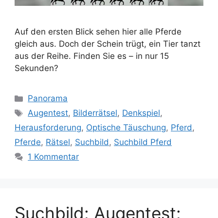
Auf den ersten Blick sehen hier alle Pferde
gleich aus. Doch der Schein trügt, ein Tier tanzt
aus der Reihe. Finden Sie es – in nur 15
Sekunden?
Kategorien
Panorama
Schlagwörter
Augentest
,
Bilderrätsel
,
Denkspiel
,
Herausforderung
,
Optische Täuschung
,
Pferd
,
Pferde
,
Rätsel
,
Suchbild
,
Suchbild Pferd
1 Kommentar
Suchbild: Augentest: