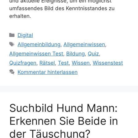
und aktuelle Ereignisse, um ein möglichst
umfassendes Bild des Kenntnisstandes zu
erhalten.
Kategorien
Digital
Schlagwörter
Allgemeinbildung
,
Allgemeinwissen
,
Allgemeinwissen Test
,
Bildung
,
Quiz
,
Quizfragen
,
Rätsel
,
Test
,
Wissen
,
Wissenstest
Kommentar hinterlassen
Suchbild Hund Mann:
Erkennen Sie Beide in
der Täuschung?