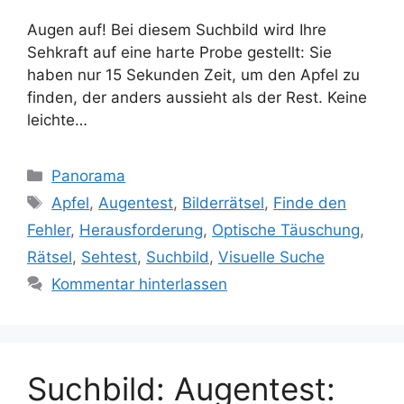
Augen auf! Bei diesem Suchbild wird Ihre
Sehkraft auf eine harte Probe gestellt: Sie
haben nur 15 Sekunden Zeit, um den Apfel zu
finden, der anders aussieht als der Rest. Keine
leichte…
Kategorien
Panorama
Schlagwörter
Apfel
,
Augentest
,
Bilderrätsel
,
Finde den
Fehler
,
Herausforderung
,
Optische Täuschung
,
Rätsel
,
Sehtest
,
Suchbild
,
Visuelle Suche
Kommentar hinterlassen
Suchbild: Augentest: