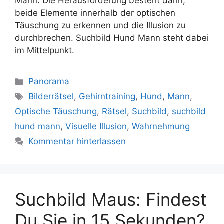
Mann. Die Herausforderung besteht darin,
beide Elemente innerhalb der optischen
Täuschung zu erkennen und die Illusion zu
durchbrechen. Suchbild Hund Mann steht dabei
im Mittelpunkt.
Kategorien
Panorama
Schlagwörter
Bilderrätsel
,
Gehirntraining
,
Hund
,
Mann
,
Optische Täuschung
,
Rätsel
,
Suchbild
,
suchbild
hund mann
,
Visuelle Illusion
,
Wahrnehmung
Kommentar hinterlassen
Suchbild Maus: Findest
Du Sie in 15 Sekunden?