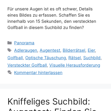
Für unsere Augen ist es oft schwer, Details
eines Bildes zu erfassen. Schaffen Sie es
innerhalb von 15 Sekunden, den versteckten
Golfball in diesem Suchbild zu finden?
Kategorien
Panorama
Schlagwörter
Adleraugen
,
Augentest
,
Bilderrätsel
,
Eier
,
Golfball
,
Optische Täuschung
,
Rätsel
,
Suchbild
,
Versteckter Golfball
,
Visuelle Herausforderung
Kommentar hinterlassen
Kniffeliges Suchbild: