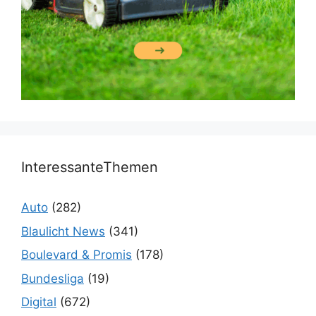
InteressanteThemen
Auto
(282)
Blaulicht News
(341)
Boulevard & Promis
(178)
Bundesliga
(19)
Digital
(672)