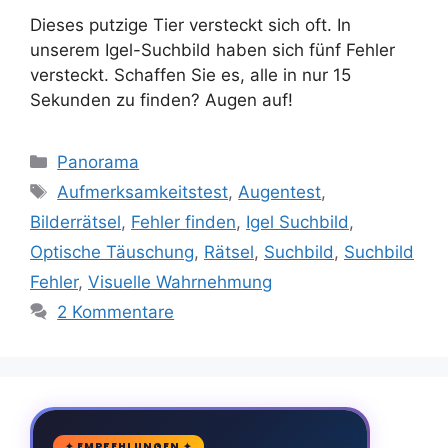
Dieses putzige Tier versteckt sich oft. In
unserem Igel-Suchbild haben sich fünf Fehler
versteckt. Schaffen Sie es, alle in nur 15
Sekunden zu finden? Augen auf!
Kategorien
Panorama
Schlagwörter
Aufmerksamkeitstest
,
Augentest
,
Bilderrätsel
,
Fehler finden
,
Igel Suchbild
,
Optische Täuschung
,
Rätsel
,
Suchbild
,
Suchbild
Fehler
,
Visuelle Wahrnehmung
2 Kommentare
✦ EMPFEHLUNGEN ✦