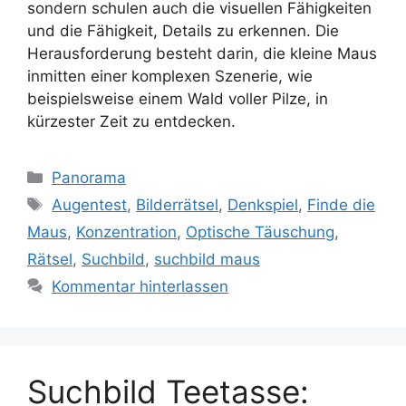
sondern schulen auch die visuellen Fähigkeiten
und die Fähigkeit, Details zu erkennen. Die
Herausforderung besteht darin, die kleine Maus
inmitten einer komplexen Szenerie, wie
beispielsweise einem Wald voller Pilze, in
kürzester Zeit zu entdecken.
Kategorien
Panorama
Schlagwörter
Augentest
,
Bilderrätsel
,
Denkspiel
,
Finde die
Maus
,
Konzentration
,
Optische Täuschung
,
Rätsel
,
Suchbild
,
suchbild maus
Kommentar hinterlassen
Suchbild Teetasse: