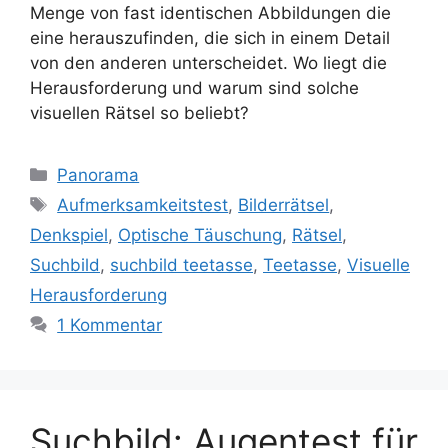
Menge von fast identischen Abbildungen die
eine herauszufinden, die sich in einem Detail
von den anderen unterscheidet. Wo liegt die
Herausforderung und warum sind solche
visuellen Rätsel so beliebt?
Kategorien
Panorama
Schlagwörter
Aufmerksamkeitstest
,
Bilderrätsel
,
Denkspiel
,
Optische Täuschung
,
Rätsel
,
Suchbild
,
suchbild teetasse
,
Teetasse
,
Visuelle
Herausforderung
1 Kommentar
Suchbild: Augentest für