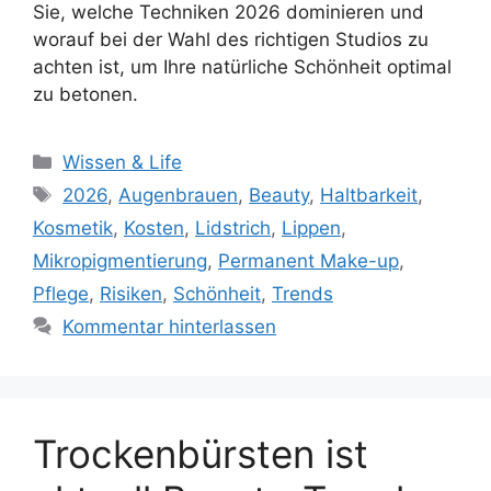
Sie, welche Techniken 2026 dominieren und
worauf bei der Wahl des richtigen Studios zu
achten ist, um Ihre natürliche Schönheit optimal
zu betonen.
Kategorien
Wissen & Life
Schlagwörter
2026
,
Augenbrauen
,
Beauty
,
Haltbarkeit
,
Kosmetik
,
Kosten
,
Lidstrich
,
Lippen
,
Mikropigmentierung
,
Permanent Make-up
,
Pflege
,
Risiken
,
Schönheit
,
Trends
Kommentar hinterlassen
Trockenbürsten ist