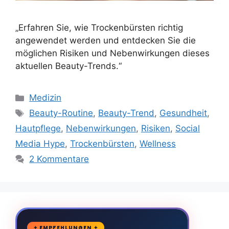
„Erfahren Sie, wie Trockenbürsten richtig
angewendet werden und entdecken Sie die
möglichen Risiken und Nebenwirkungen dieses
aktuellen Beauty-Trends.“
Kategorien
Medizin
Schlagwörter
Beauty-Routine
,
Beauty-Trend
,
Gesundheit
,
Hautpflege
,
Nebenwirkungen
,
Risiken
,
Social
Media Hype
,
Trockenbürsten
,
Wellness
2 Kommentare
🛒
✦ EMPFEHLUNGEN ✦