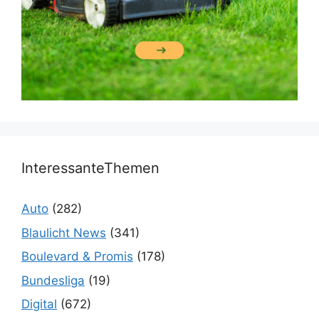
InteressanteThemen
Auto
(282)
Blaulicht News
(341)
Boulevard & Promis
(178)
Bundesliga
(19)
Digital
(672)