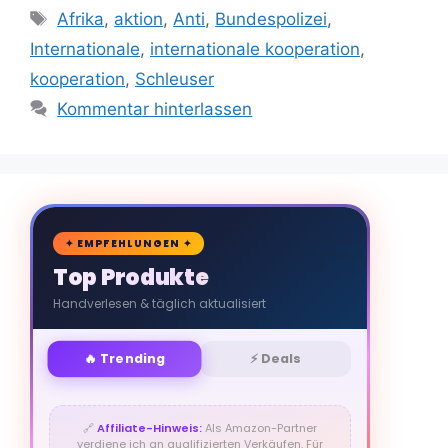
Schlagwörter
Afrika
,
aktion
,
Anti
,
Bundespolizei
,
Internationale
,
internationale kooperation
,
kooperation
,
Schleuser
Kommentar hinterlassen
🛒
✦ EMPFEHLUNGEN ✦
Top Produkte
Handverlesen & täglich aktualisiert
🔥 Trending
⚡ Deals
🔗
Affiliate-Hinweis:
Als Amazon-Partner
verdiene ich an qualifizierten Verkäufen. Für