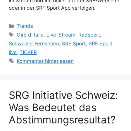
im Stream und im Ticker auf der SRF-Webseite
oder in der SRF Sport App verfolgen.
Kategorien
Trends
Schlagwörter
Giro d'Italia
,
Live-Stream
,
Radsport
,
Schweizer Fernsehen
,
SRF Sport
,
SRF Sport
live
,
TICKER
Kommentar hinterlassen
SRG Initiative Schweiz:
Was Bedeutet das
Abstimmungsresultat?