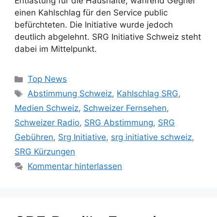
Entlastung für die Haushalte, während Gegner
einen Kahlschlag für den Service public
befürchteten. Die Initiative wurde jedoch
deutlich abgelehnt. SRG Initiative Schweiz steht
dabei im Mittelpunkt.
Kategorien
Top News
Schlagwörter
Abstimmung Schweiz
,
Kahlschlag SRG
,
Medien Schweiz
,
Schweizer Fernsehen
,
Schweizer Radio
,
SRG Abstimmung
,
SRG
Gebühren
,
Srg Initiative
,
srg initiative schweiz
,
SRG Kürzungen
Kommentar hinterlassen