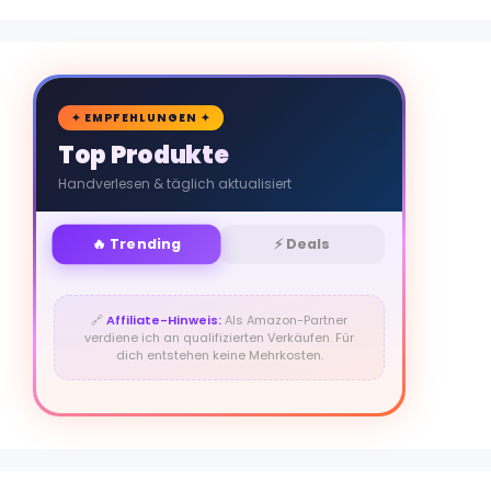
🛒
✦ EMPFEHLUNGEN ✦
Top Produkte
Handverlesen & täglich aktualisiert
🔥 Trending
⚡ Deals
🔗
Affiliate-Hinweis:
Als Amazon-Partner
verdiene ich an qualifizierten Verkäufen. Für
dich entstehen keine Mehrkosten.