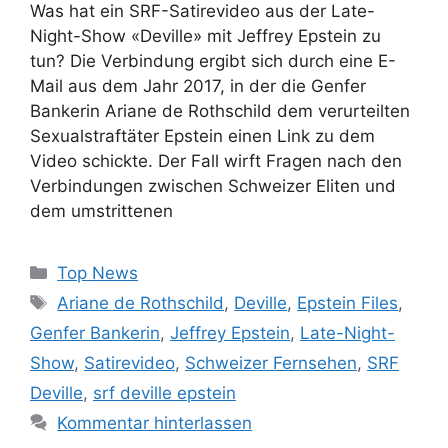
Was hat ein SRF-Satirevideo aus der Late-
Night-Show «Deville» mit Jeffrey Epstein zu
tun? Die Verbindung ergibt sich durch eine E-
Mail aus dem Jahr 2017, in der die Genfer
Bankerin Ariane de Rothschild dem verurteilten
Sexualstraftäter Epstein einen Link zu dem
Video schickte. Der Fall wirft Fragen nach den
Verbindungen zwischen Schweizer Eliten und
dem umstrittenen
Kategorien
Top News
Schlagwörter
Ariane de Rothschild
,
Deville
,
Epstein Files
,
Genfer Bankerin
,
Jeffrey Epstein
,
Late-Night-
Show
,
Satirevideo
,
Schweizer Fernsehen
,
SRF
Deville
,
srf deville epstein
Kommentar hinterlassen