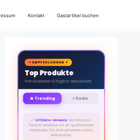
ressum
Kontakt
Gastartikel buchen
🛒
✦ EMPFEHLUNGEN ✦
Top Produkte
Handverlesen & täglich aktualisiert
🔥 Trending
⚡ Deals
🔗
Affiliate-Hinweis:
Als Amazon-
Partner verdiene ich an qualifizierten
Verkäufen. Für dich entstehen keine
Mehrkosten.