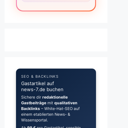
SEO & BACKLINKS
Gastartikel auf
news-7.de buchen
Sichere dir
redaktionelle
Gastbeiträge
mit
qualitativen
Backlinks
– White-Hat-SEO auf
einem etablierten News- &
Wissensportal.
Ab
99 €
pro Gastartikel, sensible