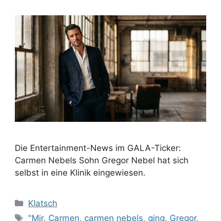
Die Entertainment-News im GALA-Ticker:
Carmen Nebels Sohn Gregor Nebel hat sich
selbst in eine Klinik eingewiesen.
Kategorien
Klatsch
Schlagwörter
"Mir
,
Carmen
,
carmen nebels
,
ging
,
Gregor
,