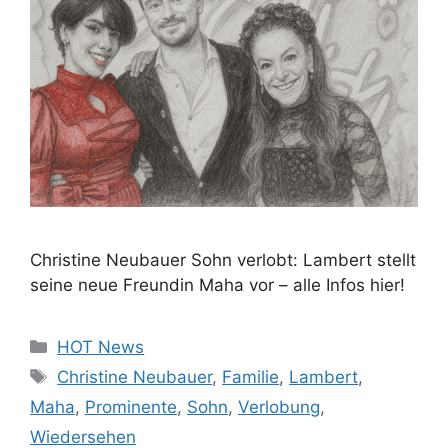
Christine Neubauer Sohn verlobt: Lambert stellt
seine neue Freundin Maha vor – alle Infos hier!
Kategorien
HOT News
Schlagwörter
Christine Neubauer
,
Familie
,
Lambert
,
Maha
,
Prominente
,
Sohn
,
Verlobung
,
Wiedersehen