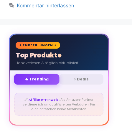
Kommentar hinterlassen
🛒
✦ EMPFEHLUNGEN ✦
Top Produkte
Handverlesen & täglich aktualisiert
🔥 Trending
⚡ Deals
🔗
Affiliate-Hinweis:
Als Amazon-Partner
verdiene ich an qualifizierten Verkäufen. Für
dich entstehen keine Mehrkosten.