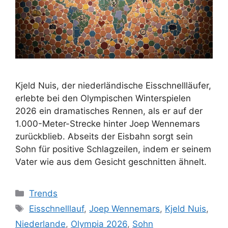
Kjeld Nuis, der niederländische Eisschnellläufer,
erlebte bei den Olympischen Winterspielen
2026 ein dramatisches Rennen, als er auf der
1.000-Meter-Strecke hinter Joep Wennemars
zurückblieb. Abseits der Eisbahn sorgt sein
Sohn für positive Schlagzeilen, indem er seinem
Vater wie aus dem Gesicht geschnitten ähnelt.
Kategorien
Trends
Schlagwörter
Eisschnelllauf
,
Joep Wennemars
,
Kjeld Nuis
,
Niederlande
,
Olympia 2026
,
Sohn