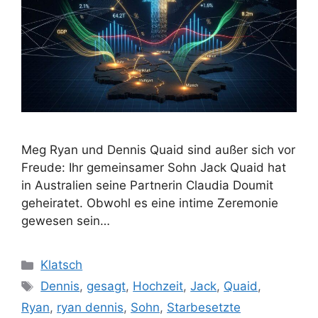
Meg Ryan und Dennis Quaid sind außer sich vor
Freude: Ihr gemeinsamer Sohn Jack Quaid hat
in Australien seine Partnerin Claudia Doumit
geheiratet. Obwohl es eine intime Zeremonie
gewesen sein…
Kategorien
Klatsch
Schlagwörter
Dennis
,
gesagt
,
Hochzeit
,
Jack
,
Quaid
,
Ryan
,
ryan dennis
,
Sohn
,
Starbesetzte