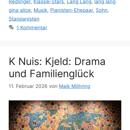
Redlinger
,
Klassik-Stars
,
Lang Lang
,
lang lang
gina alice
,
Musik
,
Pianisten-Ehepaar
,
Sohn
,
Starpianisten
1 Kommentar
K Nuis: Kjeld: Drama
und Familienglück
11. Februar 2026
von
Maik Möhring