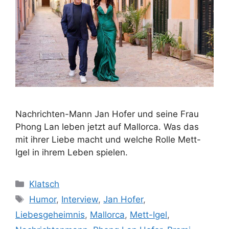
Nachrichten-Mann Jan Hofer und seine Frau
Phong Lan leben jetzt auf Mallorca. Was das
mit ihrer Liebe macht und welche Rolle Mett-
Igel in ihrem Leben spielen.
Kategorien
Klatsch
Schlagwörter
Humor
,
Interview
,
Jan Hofer
,
Liebesgeheimnis
,
Mallorca
,
Mett-Igel
,