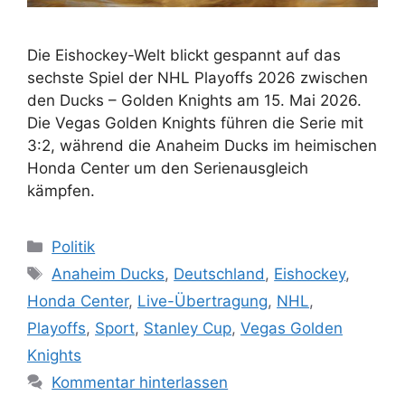
Die Eishockey-Welt blickt gespannt auf das
sechste Spiel der NHL Playoffs 2026 zwischen
den Ducks – Golden Knights am 15. Mai 2026.
Die Vegas Golden Knights führen die Serie mit
3:2, während die Anaheim Ducks im heimischen
Honda Center um den Serienausgleich
kämpfen.
Kategorien
Politik
Schlagwörter
Anaheim Ducks
,
Deutschland
,
Eishockey
,
Honda Center
,
Live-Übertragung
,
NHL
,
Playoffs
,
Sport
,
Stanley Cup
,
Vegas Golden
Knights
Kommentar hinterlassen