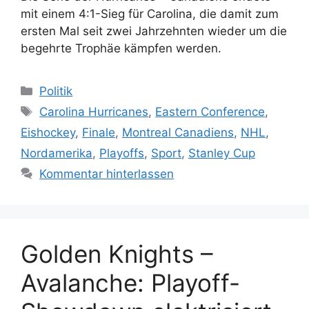
mit einem 4:1-Sieg für Carolina, die damit zum
ersten Mal seit zwei Jahrzehnten wieder um die
begehrte Trophäe kämpfen werden.
Kategorien
Politik
Schlagwörter
Carolina Hurricanes
,
Eastern Conference
,
Eishockey
,
Finale
,
Montreal Canadiens
,
NHL
,
Nordamerika
,
Playoffs
,
Sport
,
Stanley Cup
Kommentar hinterlassen
Golden Knights –
Avalanche: Playoff-