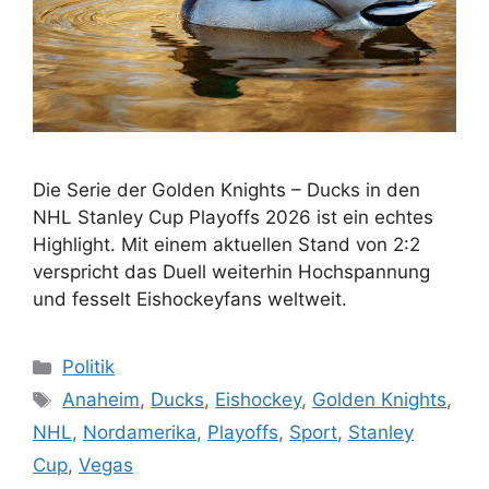
Die Serie der Golden Knights – Ducks in den
NHL Stanley Cup Playoffs 2026 ist ein echtes
Highlight. Mit einem aktuellen Stand von 2:2
verspricht das Duell weiterhin Hochspannung
und fesselt Eishockeyfans weltweit.
Kategorien
Politik
Schlagwörter
Anaheim
,
Ducks
,
Eishockey
,
Golden Knights
,
NHL
,
Nordamerika
,
Playoffs
,
Sport
,
Stanley
Cup
,
Vegas