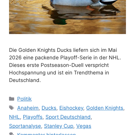
Die Golden Knights Ducks liefern sich im Mai
2026 eine packende Playoff-Serie in der NHL.
Dieses erste Postseason-Duell verspricht
Hochspannung und ist ein Trendthema in
Deutschland.
Kategorien
Politik
Schlagwörter
Anaheim
,
Ducks
,
Eishockey
,
Golden Knights
,
NHL
,
Playoffs
,
Sport Deutschland
,
Sportanalyse
,
Stanley Cup
,
Vegas
Kommentar hinterlassen