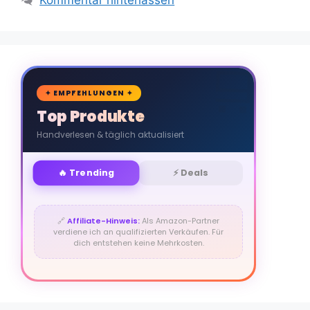
🛒
✦ EMPFEHLUNGEN ✦
Top Produkte
Handverlesen & täglich aktualisiert
🔥 Trending
⚡ Deals
🔗
Affiliate-Hinweis:
Als Amazon-Partner
verdiene ich an qualifizierten Verkäufen. Für
dich entstehen keine Mehrkosten.