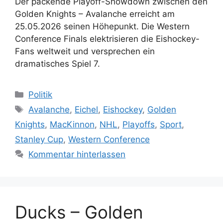
Der packende Playoff-Showdown zwischen den
Golden Knights – Avalanche erreicht am
25.05.2026 seinen Höhepunkt. Die Western
Conference Finals elektrisieren die Eishockey-
Fans weltweit und versprechen ein
dramatisches Spiel 7.
Kategorien
Politik
Schlagwörter
Avalanche
,
Eichel
,
Eishockey
,
Golden
Knights
,
MacKinnon
,
NHL
,
Playoffs
,
Sport
,
Stanley Cup
,
Western Conference
Kommentar hinterlassen
Ducks – Golden