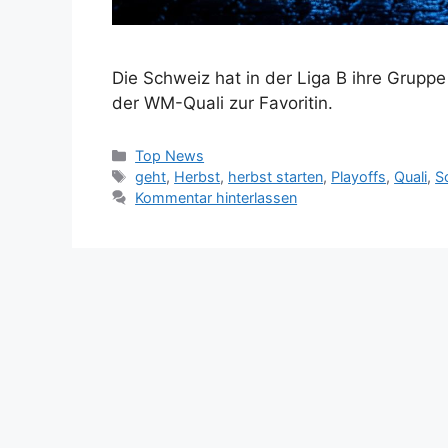
Die Schweiz hat in der Liga B ihre Grupp
der WM-Quali zur Favoritin.
Kategorien
Top News
Schlagwörter
geht
,
Herbst
,
herbst starten
,
Playoffs
,
Quali
,
S
Kommentar hinterlassen