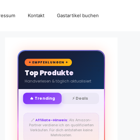
ressum
Kontakt
Gastartikel buchen
🛒
✦ EMPFEHLUNGEN ✦
Top Produkte
Handverlesen & täglich aktualisiert
🔥 Trending
⚡ Deals
🔗
Affiliate-Hinweis:
Als Amazon-
Partner verdiene ich an qualifizierten
Verkäufen. Für dich entstehen keine
Mehrkosten.