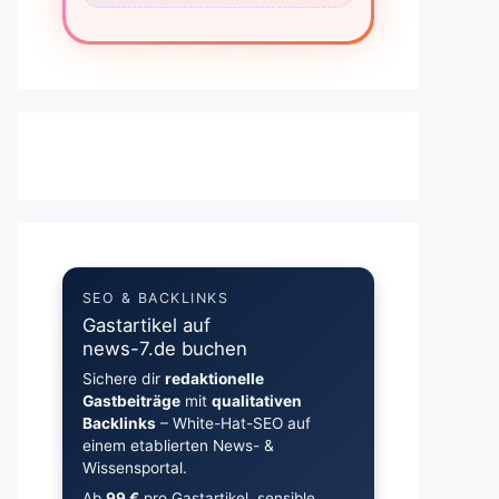
SEO & BACKLINKS
Gastartikel auf
news-7.de buchen
Sichere dir
redaktionelle
Gastbeiträge
mit
qualitativen
Backlinks
– White-Hat-SEO auf
einem etablierten News- &
Wissensportal.
Ab
99 €
pro Gastartikel, sensible