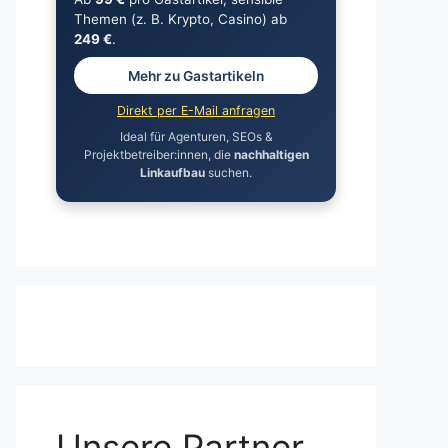
Themen (z. B. Krypto, Casino) ab
249 €
.
Mehr zu Gastartikeln
Direkt per E-Mail anfragen
Ideal für Agenturen, SEOs &
Projektbetreiber:innen, die
nachhaltigen
Linkaufbau
suchen.
Unsere Partner