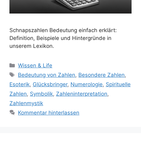
Schnapszahlen Bedeutung einfach erklärt:
Definition, Beispiele und Hintergründe in
unserem Lexikon.
Kategorien
Wissen & Life
Schlagwörter
Bedeutung von Zahlen
,
Besondere Zahlen
,
Esoterik
,
Glücksbringer
,
Numerologie
,
Spirituelle
Zahlen
,
Symbolik
,
Zahleninterpretation
,
Zahlenmystik
Kommentar hinterlassen