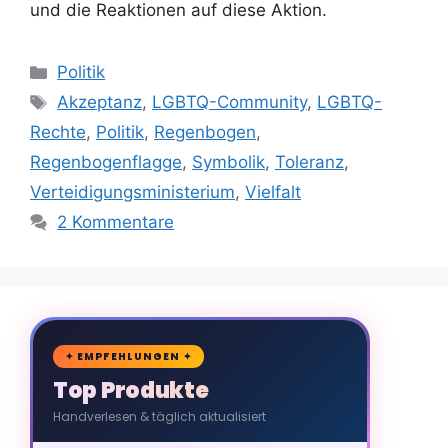
und die Reaktionen auf diese Aktion.
Kategorien
Politik
Schlagwörter
Akzeptanz
,
LGBTQ-Community
,
LGBTQ-
Rechte
,
Politik
,
Regenbogen
,
Regenbogenflagge
,
Symbolik
,
Toleranz
,
Verteidigungsministerium
,
Vielfalt
2 Kommentare
🛒
✦ EMPFEHLUNGEN ✦
Top Produkte
Handverlesen & täglich aktualisiert