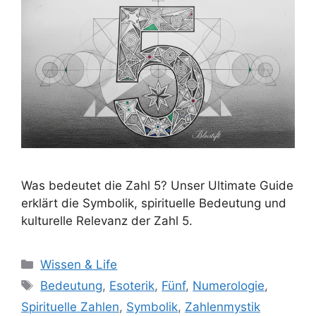
Was bedeutet die Zahl 5? Unser Ultimate Guide
erklärt die Symbolik, spirituelle Bedeutung und
kulturelle Relevanz der Zahl 5.
Kategorien
Wissen & Life
Schlagwörter
Bedeutung
,
Esoterik
,
Fünf
,
Numerologie
,
Spirituelle Zahlen
,
Symbolik
,
Zahlenmystik