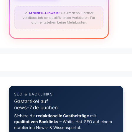
🔗
Affiliate-Hinweis:
Als Amazon-Partner
verdiene ich an qualifizierten Verkäufen. Für
dich entstehen keine Mehrkosten.
SEO & BACKLINKS
Gastartikel auf
news-7.de buchen
Sichere dir
redaktionelle Gastbeiträge
mit
qualitativen Backlinks
– White-Hat-SEO auf einem
etablierten News- & Wissensportal.