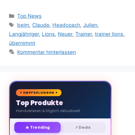
Kategorien
Top News
Schlagwörter
beim
,
Claude
,
Headcoach
,
Julien
,
Langjähriger
,
Lions
,
Neuer
,
Trainer
,
trainer lions
,
übernimmt
Kommentar hinterlassen
🛒
✦ EMPFEHLUNGEN ✦
Top Produkte
Handverlesen & täglich aktualisiert
🔥 Trending
⚡ Deals