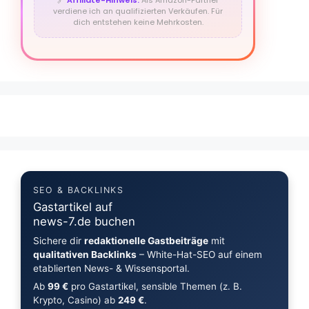
🔗
Affiliate-Hinweis:
Als Amazon-Partner
verdiene ich an qualifizierten Verkäufen. Für
dich entstehen keine Mehrkosten.
SEO & BACKLINKS
Gastartikel auf
news-7.de buchen
Sichere dir
redaktionelle Gastbeiträge
mit
qualitativen Backlinks
– White-Hat-SEO auf einem
etablierten News- & Wissensportal.
Ab
99 €
pro Gastartikel, sensible Themen (z. B.
Krypto, Casino) ab
249 €
.