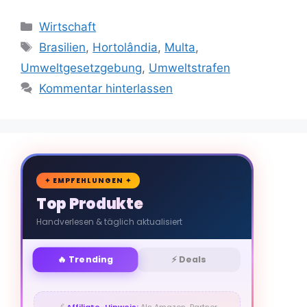
Kategorien
Wirtschaft
Schlagwörter
Brasilien
,
Hortolândia
,
Multa
,
Umweltgesetzgebung
,
Umweltstrafen
Kommentar hinterlassen
🛒
✦ EMPFEHLUNGEN ✦
Top Produkte
Handverlesen & täglich aktualisiert
🔥 Trending
⚡ Deals