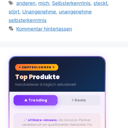
Schlagwörter
anderen
,
mich
,
Selbsterkenntnis
,
steckt
,
stört
,
Unangenehme
,
unangenehme
selbsterkenntnis
Kommentar hinterlassen
🛒
✦ EMPFEHLUNGEN ✦
Top Produkte
Handverlesen & täglich aktualisiert
🔥 Trending
⚡ Deals
🔗
Affiliate-Hinweis:
Als Amazon-Partner
verdiene ich an qualifizierten Verkäufen. Für