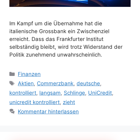
Im Kampf um die Übernahme hat die
italienische Grossbank ein Zwischenziel
erreicht. Dass das Frankfurter Institut
selbständig bleibt, wird trotz Widerstand der
Politik zunehmend unwahrscheinlich.
Kategorien
Finanzen
Schlagwörter
Aktien
,
Commerzbank
,
deutsche
,
kontrolliert
,
langsam
,
Schlinge
,
UniCredit
,
unicredit kontrolliert
,
zieht
Kommentar hinterlassen