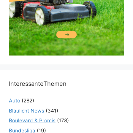
InteressanteThemen
Auto
(282)
Blaulicht News
(341)
Boulevard & Promis
(178)
Bundesliga
(19)