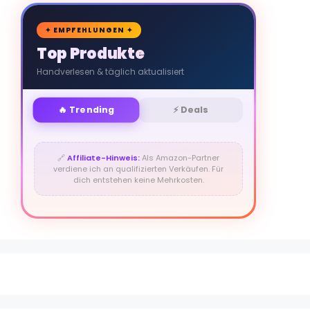
🛒
✦ EMPFEHLUNGEN ✦
Top Produkte
Handverlesen & täglich aktualisiert
🔥 Trending
⚡ Deals
🔗
Affiliate-Hinweis:
Als Amazon-Partner
verdiene ich an qualifizierten Verkäufen. Für
dich entstehen keine Mehrkosten.