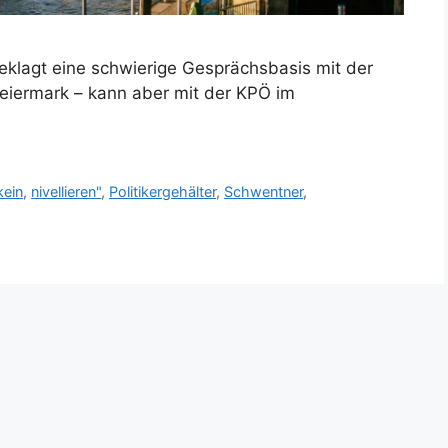
eklagt eine schwierige Gesprächsbasis mit der
teiermark – kann aber mit der KPÖ im
kein
,
nivellieren"
,
Politikergehälter
,
Schwentner
,