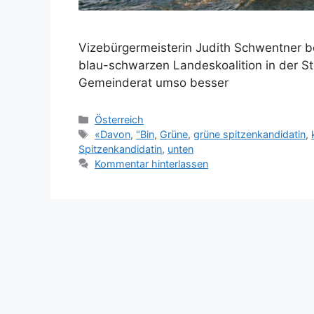
Vizebürgermeisterin Judith Schwentner b
blau-schwarzen Landeskoalition in der S
Gemeinderat umso besser
Kategorien
Österreich
Schlagwörter
«Davon
,
"Bin
,
Grüne
,
grüne spitzenkandidatin
,
Spitzenkandidatin
,
unten
Kommentar hinterlassen