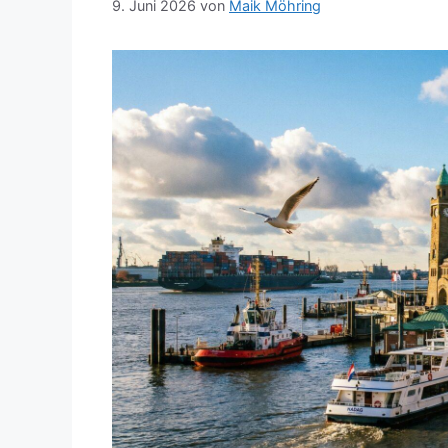
9. Juni 2026
von
Maik Möhring