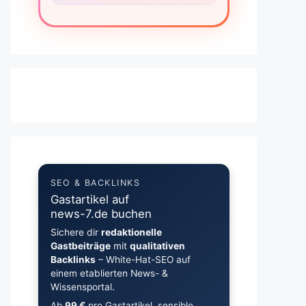
SEO & BACKLINKS
Gastartikel auf
news-7.de buchen
Sichere dir
redaktionelle
Gastbeiträge
mit
qualitativen
Backlinks
– White-Hat-SEO auf
einem etablierten News- &
Wissensportal.
Ab
99 €
pro Gastartikel, sensible