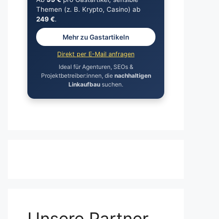
Themen (z. B. Krypto, Casino) ab
249 €
.
Mehr zu Gastartikeln
Direkt per E-Mail anfragen
Ideal für Agenturen, SEOs &
Projektbetreiber:innen, die
nachhaltigen
Linkaufbau
suchen.
Unsere Partner