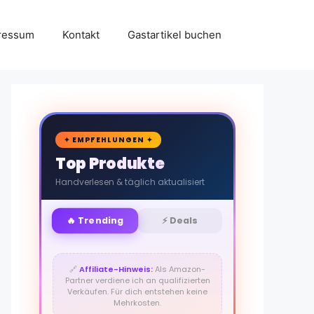
ressum
Kontakt
Gastartikel buchen
🛒
✦ EMPFEHLUNGEN ✦
Top Produkte
Handverlesen & täglich aktualisiert
🔥 Trending
⚡ Deals
🔗
Affiliate-Hinweis:
Als Amazon-
Partner verdiene ich an qualifizierten
Verkäufen. Für dich entstehen keine
Mehrkosten.