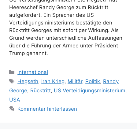
Heereschef Randy George zum Rücktritt
aufgefordert. Ein Sprecher des US-
Verteidigungsministeriums bestätigte den
Rücktritt Georges mit sofortiger Wirkung. Als
Grund werden unterschiedliche Auffassungen
über die Führung der Armee unter Präsident
Trump genannt.
Kategorien
International
Schlagwörter
Hegseth
,
Iran Krieg
,
Militär
,
Politik
,
Randy
George
,
Rücktritt
,
US Verteidigungsministerium
,
USA
Kommentar hinterlassen