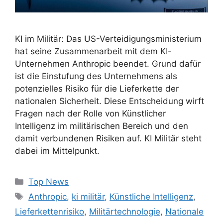
KI im Militär: Das US-Verteidigungsministerium
hat seine Zusammenarbeit mit dem KI-
Unternehmen Anthropic beendet. Grund dafür
ist die Einstufung des Unternehmens als
potenzielles Risiko für die Lieferkette der
nationalen Sicherheit. Diese Entscheidung wirft
Fragen nach der Rolle von Künstlicher
Intelligenz im militärischen Bereich und den
damit verbundenen Risiken auf. KI Militär steht
dabei im Mittelpunkt.
Kategorien
Top News
Schlagwörter
Anthropic
,
ki militär
,
Künstliche Intelligenz
,
Lieferkettenrisiko
,
Militärtechnologie
,
Nationale