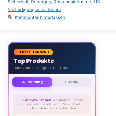
Sicherheit
,
Pentagon
,
Rüstungsindustrie
,
US
Verteidigungsministerium
Kommentar hinterlassen
🛒
✦ EMPFEHLUNGEN ✦
Top Produkte
Handverlesen & täglich aktualisiert
🔥 Trending
⚡ Deals
🔗
Affiliate-Hinweis:
Als Amazon-Partner
verdiene ich an qualifizierten Verkäufen. Für
dich entstehen keine Mehrkosten.