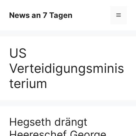
Zum
Inhalt
News an 7 Tagen
Menü
springen
US
Verteidigungsminis
terium
Hegseth drängt
Heereschef George