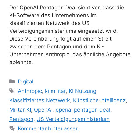
Der OpenAI Pentagon Deal sieht vor, dass die
KI-Software des Unternehmens im
klassifizierten Netzwerk des US-
Verteidigungsministeriums eingesetzt wird.
Diese Vereinbarung folgt auf einen Streit
zwischen dem Pentagon und dem KI-
Unternehmen Anthropic, das ähnliche Angebote
ablehnte.
Kategorien
Digital
Schlagwörter
Anthropic
,
ki militär
,
KI Nutzung
,
Klassifiziertes Netzwerk
,
Künstliche Intelligenz
,
Militär KI
,
OpenAI
,
openai pentagon deal
,
Pentagon
,
US Verteidigungsministerium
Kommentar hinterlassen