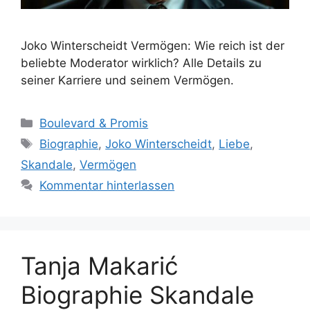
Joko Winterscheidt Vermögen: Wie reich ist der
beliebte Moderator wirklich? Alle Details zu
seiner Karriere und seinem Vermögen.
Kategorien
Boulevard & Promis
Schlagwörter
Biographie
,
Joko Winterscheidt
,
Liebe
,
Skandale
,
Vermögen
Kommentar hinterlassen
Tanja Makarić
Biographie Skandale