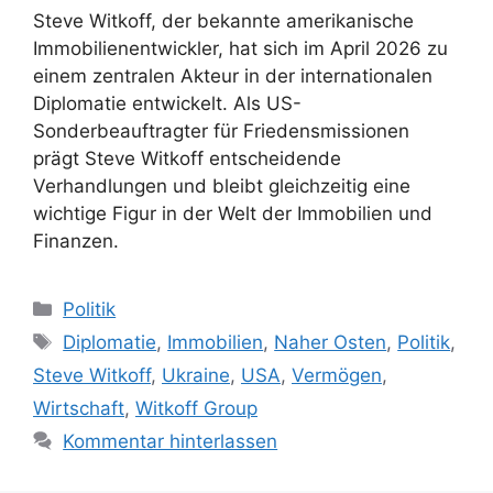
Steve Witkoff, der bekannte amerikanische
Immobilienentwickler, hat sich im April 2026 zu
einem zentralen Akteur in der internationalen
Diplomatie entwickelt. Als US-
Sonderbeauftragter für Friedensmissionen
prägt Steve Witkoff entscheidende
Verhandlungen und bleibt gleichzeitig eine
wichtige Figur in der Welt der Immobilien und
Finanzen.
Kategorien
Politik
Schlagwörter
Diplomatie
,
Immobilien
,
Naher Osten
,
Politik
,
Steve Witkoff
,
Ukraine
,
USA
,
Vermögen
,
Wirtschaft
,
Witkoff Group
Kommentar hinterlassen