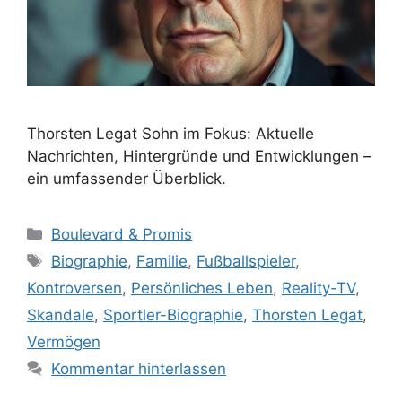
Thorsten Legat Sohn im Fokus: Aktuelle
Nachrichten, Hintergründe und Entwicklungen –
ein umfassender Überblick.
Kategorien
Boulevard & Promis
Schlagwörter
Biographie
,
Familie
,
Fußballspieler
,
Kontroversen
,
Persönliches Leben
,
Reality-TV
,
Skandale
,
Sportler-Biographie
,
Thorsten Legat
,
Vermögen
Kommentar hinterlassen