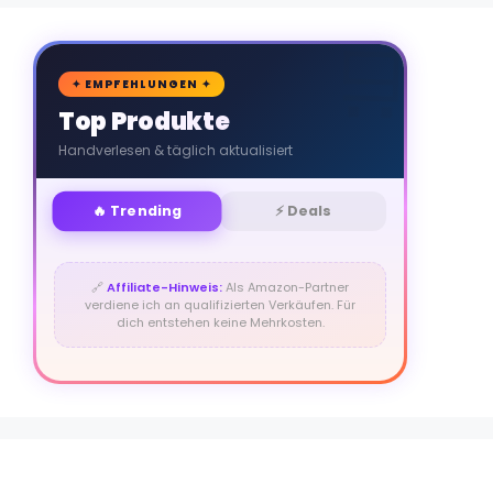
🛒
✦ EMPFEHLUNGEN ✦
Top Produkte
Handverlesen & täglich aktualisiert
🔥 Trending
⚡ Deals
🔗
Affiliate-Hinweis:
Als Amazon-Partner
verdiene ich an qualifizierten Verkäufen. Für
dich entstehen keine Mehrkosten.