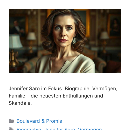
Jennifer Saro im Fokus: Biographie, Vermögen,
Familie – die neuesten Enthüllungen und
Skandale.
Kategorien
Boulevard & Promis
Schlagwörter
Biographie
,
Jennifer Saro
,
Vermögen