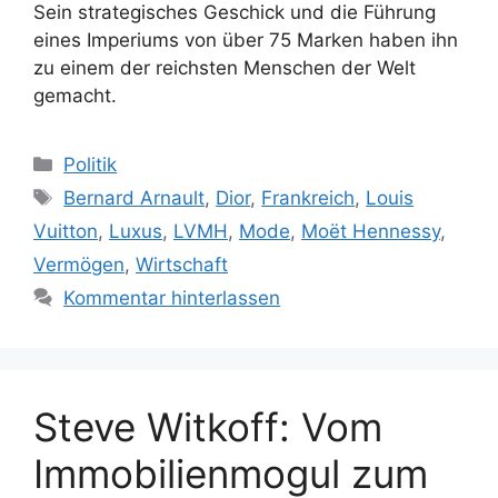
Sein strategisches Geschick und die Führung
eines Imperiums von über 75 Marken haben ihn
zu einem der reichsten Menschen der Welt
gemacht.
Kategorien
Politik
Schlagwörter
Bernard Arnault
,
Dior
,
Frankreich
,
Louis
Vuitton
,
Luxus
,
LVMH
,
Mode
,
Moët Hennessy
,
Vermögen
,
Wirtschaft
Kommentar hinterlassen
Steve Witkoff: Vom
Immobilienmogul zum