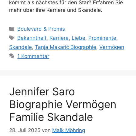
kommt als nächstes für den Star? Erfahren Sie
mehr über ihre Karriere und Skandale.
Kategorien
Boulevard & Promis
Schlagwörter
Bekanntheit
,
Karriere
,
Liebe
,
Prominente
,
Skandale
,
Tanja Makarić Biographie
,
Vermögen
1 Kommentar
Jennifer Saro
Biographie Vermögen
Familie Skandale
28. Juli 2025
von
Maik Möhring