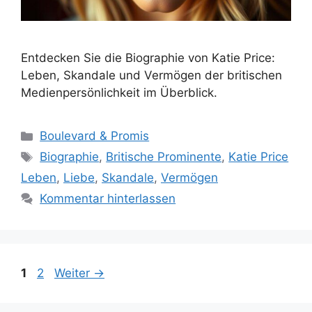
Entdecken Sie die Biographie von Katie Price:
Leben, Skandale und Vermögen der britischen
Medienpersönlichkeit im Überblick.
Kategorien
Boulevard & Promis
Schlagwörter
Biographie
,
Britische Prominente
,
Katie Price
Leben
,
Liebe
,
Skandale
,
Vermögen
Kommentar hinterlassen
Seite
Seite
1
2
Weiter
→