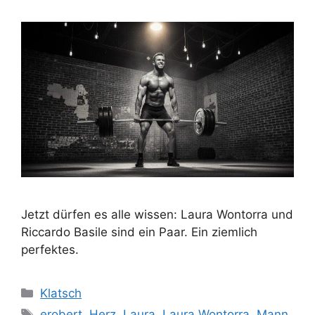
Jetzt dürfen es alle wissen: Laura Wontorra und
Riccardo Basile sind ein Paar. Ein ziemlich
perfektes.
Kategorien
Klatsch
Schlagwörter
erobert
,
Herz
,
Laura
,
Laura Wontorra
,
Mann
,