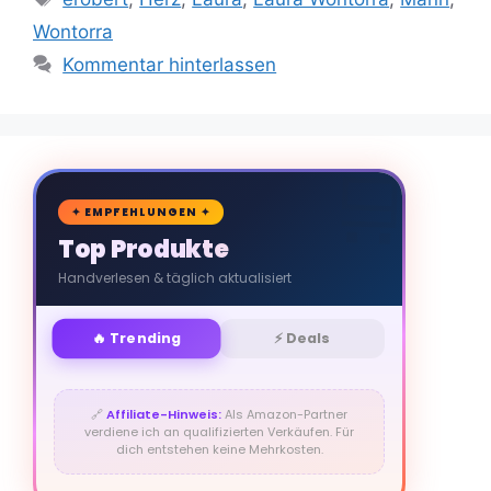
Wontorra
Kommentar hinterlassen
🛒
✦ EMPFEHLUNGEN ✦
Top Produkte
Handverlesen & täglich aktualisiert
🔥 Trending
⚡ Deals
🔗
Affiliate-Hinweis:
Als Amazon-Partner
verdiene ich an qualifizierten Verkäufen. Für
dich entstehen keine Mehrkosten.