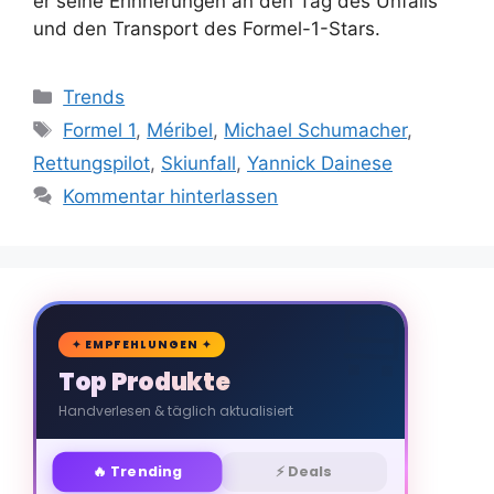
er seine Erinnerungen an den Tag des Unfalls
und den Transport des Formel-1-Stars.
Kategorien
Trends
Schlagwörter
Formel 1
,
Méribel
,
Michael Schumacher
,
Rettungspilot
,
Skiunfall
,
Yannick Dainese
Kommentar hinterlassen
🛒
✦ EMPFEHLUNGEN ✦
Top Produkte
Handverlesen & täglich aktualisiert
🔥 Trending
⚡ Deals