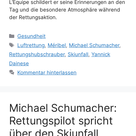
L’Équipe schildert er seine Erinnerungen an den
Tag und die besondere Atmosphäre während
der Rettungsaktion.
Kategorien
Gesundheit
Schlagwörter
Luftrettung
,
Méribel
,
Michael Schumacher
,
Rettungshubschrauber
,
Skiunfall
,
Yannick
Dainese
Kommentar hinterlassen
Michael Schumacher:
Rettungspilot spricht
über den Skiunfall