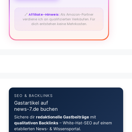
🔗
Affiliate-Hinweis:
Als Amazon-Partner
verdiene ich an qualifizierten Verkäufen. Für
dich entstehen keine Mehrkosten.
SEO & BACKLINKS
Gastartikel auf
news-7.de buchen
Sichere dir
redaktionelle Gastbeiträge
mit
qualitativen Backlinks
– White-Hat-SEO auf einem
etablierten News- & Wissensportal.