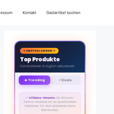
ressum
Kontakt
Gastartikel buchen
🛒
✦ EMPFEHLUNGEN ✦
Top Produkte
Handverlesen & täglich aktualisiert
🔥 Trending
⚡ Deals
🔗
Affiliate-Hinweis:
Als Amazon-
Partner verdiene ich an qualifizierten
Verkäufen. Für dich entstehen keine
Mehrkosten.