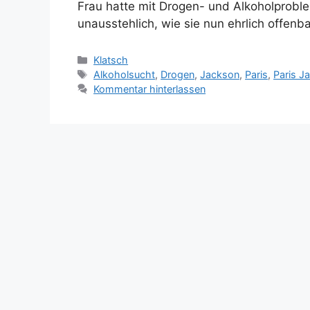
Frau hatte mit Drogen- und Alkoholproble
unausstehlich, wie sie nun ehrlich offenb
Kategorien
Klatsch
Schlagwörter
Alkoholsucht
,
Drogen
,
Jackson
,
Paris
,
Paris J
Kommentar hinterlassen