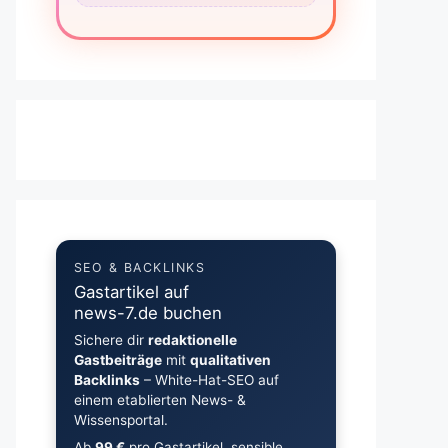
SEO & BACKLINKS
Gastartikel auf
news-7.de buchen
Sichere dir
redaktionelle
Gastbeiträge
mit
qualitativen
Backlinks
– White-Hat-SEO auf
einem etablierten News- &
Wissensportal.
Ab
99 €
pro Gastartikel, sensible