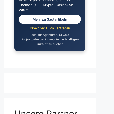
Themen (z. B. Krypto, Casino) ab
249 €
.
Mehr zu Gastartikeln
Direkt per E-Mail anfragen
Ideal für Agenturen, SEOs &
Projektbetreiber:innen, die
nachhaltigen
Linkaufbau
suchen.
Unsere Partner