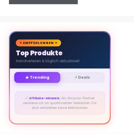
🛒
✦ EMPFEHLUNGEN ✦
Top Produkte
Handverlesen & täglich aktualisiert
🔥 Trending
⚡ Deals
🔗
Affiliate-Hinweis:
Als Amazon-Partner
verdiene ich an qualifizierten Verkäufen. Für
dich entstehen keine Mehrkosten.