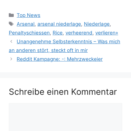
Kategorien
Top News
Schlagwörter
Arsenal
,
arsenal niederlage
,
Niederlage
,
Penaltyschiessen
,
Rice
,
verheerend
,
verlieren»
Unangenehme Selbsterkenntnis – Was mich
an anderen stört, steckt oft in mir
Reddit Kampagne: -: Mehrzweckeier
Schreibe einen Kommentar
Kommentar