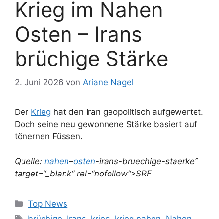
Krieg im Nahen
Osten – Irans
brüchige Stärke
2. Juni 2026
von
Ariane Nagel
Der
Krieg
hat den Iran geopolitisch aufgewertet.
Doch seine neu gewonnene Stärke basiert auf
tönernen Füssen.
Quelle:
nahen
–
osten
-irans-bruechige-staerke“
target=“_blank“ rel=“nofollow“>SRF
Kategorien
Top News
Schlagwörter
brüchige
,
Irans
,
krieg
,
krieg nahen
,
Nahen
,