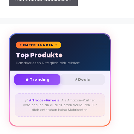
🛒
✦ EMPFEHLUNGEN ✦
Top Produkte
Handverlesen & täglich aktualisiert
🔥 Trending
⚡ Deals
🔗
Affiliate-Hinweis:
Als Amazon-Partner
verdiene ich an qualifizierten Verkäufen. Für
dich entstehen keine Mehrkosten.