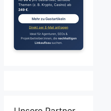
Themen (z. B. Krypto, Casino) ab
249 €
.
Mehr zu Gastartikeln
Direkt per E-Mail anfragen
Ideal für Agenturen, SEOs &
Projektbetreiber:innen, die
nachhaltigen
Linkaufbau
suchen.
Unsere Partner