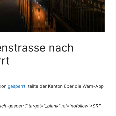
enstrasse nach
rt
ikon
gesperrt
, teilte der Kanton über die Warn-App
ch-gesperrt“ target=“_blank“ rel=“nofollow“>SRF