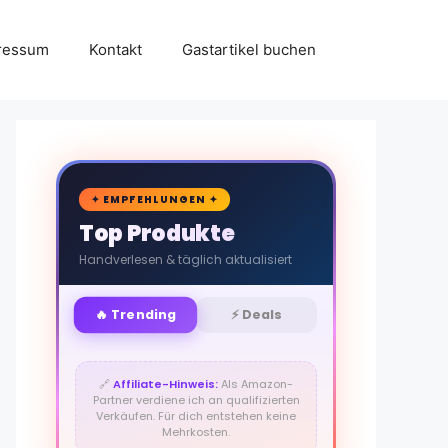
ressum
Kontakt
Gastartikel buchen
🛒
✦ EMPFEHLUNGEN ✦
Top Produkte
Handverlesen & täglich aktualisiert
🔥 Trending
⚡ Deals
🔗
Affiliate-Hinweis:
Als Amazon-
Partner verdiene ich an qualifizierten
Verkäufen. Für dich entstehen keine
Mehrkosten.