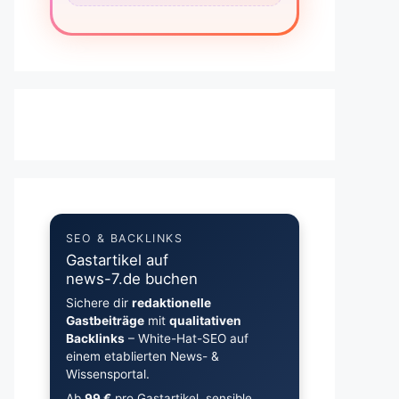
SEO & BACKLINKS
Gastartikel auf
news-7.de buchen
Sichere dir
redaktionelle
Gastbeiträge
mit
qualitativen
Backlinks
– White-Hat-SEO auf
einem etablierten News- &
Wissensportal.
Ab
99 €
pro Gastartikel, sensible