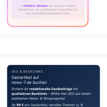
🔗
Affiliate-Hinweis:
Als Amazon-Partner
verdiene ich an qualifizierten Verkäufen. Für
dich entstehen keine Mehrkosten.
SEO & BACKLINKS
Gastartikel auf
news-7.de buchen
Sichere dir
redaktionelle Gastbeiträge
mit
qualitativen Backlinks
– White-Hat-SEO auf einem
etablierten News- & Wissensportal.
Ab
99 €
pro Gastartikel, sensible Themen (z. B.