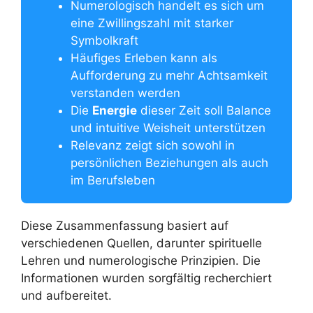
Numerologisch handelt es sich um
eine Zwillingszahl mit starker
Symbolkraft
Häufiges Erleben kann als
Aufforderung zu mehr Achtsamkeit
verstanden werden
Die
Energie
dieser Zeit soll Balance
und intuitive Weisheit unterstützen
Relevanz zeigt sich sowohl in
persönlichen Beziehungen als auch
im Berufsleben
Diese Zusammenfassung basiert auf
verschiedenen Quellen, darunter spirituelle
Lehren und numerologische Prinzipien. Die
Informationen wurden sorgfältig recherchiert
und aufbereitet.