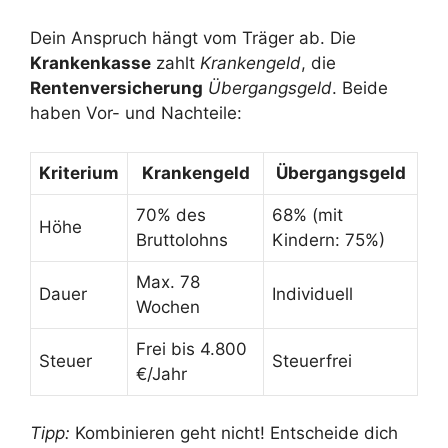
Dein Anspruch hängt vom Träger ab. Die
Krankenkasse
zahlt
Krankengeld
, die
Rentenversicherung
Übergangsgeld
. Beide
haben Vor- und Nachteile:
Kriterium
Krankengeld
Übergangsgeld
70% des
68% (mit
Höhe
Bruttolohns
Kindern: 75%)
Max. 78
Dauer
Individuell
Wochen
Frei bis 4.800
Steuer
Steuerfrei
€/Jahr
Tipp:
Kombinieren geht nicht! Entscheide dich