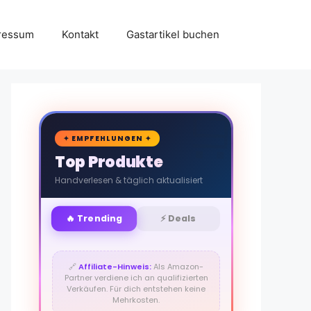
ressum
Kontakt
Gastartikel buchen
🛒
✦ EMPFEHLUNGEN ✦
Top Produkte
Handverlesen & täglich aktualisiert
🔥 Trending
⚡ Deals
🔗
Affiliate-Hinweis:
Als Amazon-
Partner verdiene ich an qualifizierten
Verkäufen. Für dich entstehen keine
Mehrkosten.