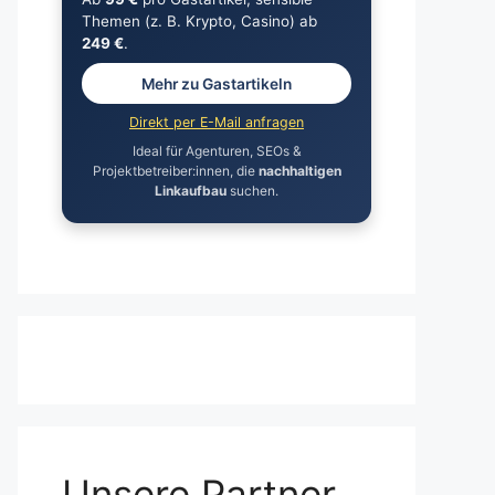
Themen (z. B. Krypto, Casino) ab
249 €
.
Mehr zu Gastartikeln
Direkt per E-Mail anfragen
Ideal für Agenturen, SEOs &
Projektbetreiber:innen, die
nachhaltigen
Linkaufbau
suchen.
Unsere Partner