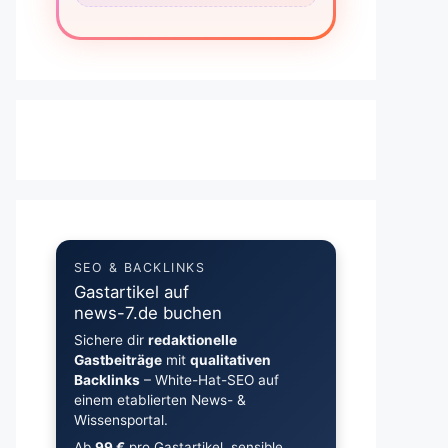
SEO & BACKLINKS
Gastartikel auf
news-7.de buchen
Sichere dir
redaktionelle
Gastbeiträge
mit
qualitativen
Backlinks
– White-Hat-SEO auf
einem etablierten News- &
Wissensportal.
Ab
99 €
pro Gastartikel, sensible