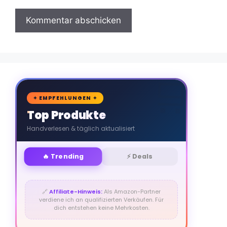
🛒
✦ EMPFEHLUNGEN ✦
Top Produkte
Handverlesen & täglich aktualisiert
🔥 Trending
⚡ Deals
🔗
Affiliate-Hinweis:
Als Amazon-Partner
verdiene ich an qualifizierten Verkäufen. Für
dich entstehen keine Mehrkosten.