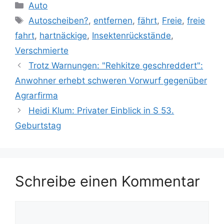
Kategorien
Auto
Schlagwörter
Autoscheiben?
,
entfernen
,
fährt
,
Freie
,
freie
fahrt
,
hartnäckige
,
Insektenrückstände
,
Verschmierte
Trotz Warnungen: "Rehkitze geschreddert":
Anwohner erhebt schweren Vorwurf gegenüber
Agrarfirma
Heidi Klum: Privater Einblick in S 53.
Geburtstag
Schreibe einen Kommentar
Kommentar