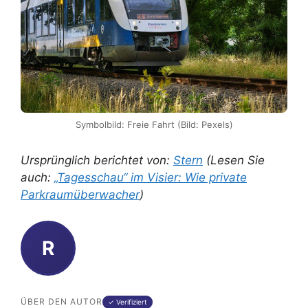
Symbolbild: Freie Fahrt (Bild: Pexels)
Ursprünglich berichtet von:
Stern
(Lesen Sie
auch:
„Tagesschau“ im Visier: Wie private
Parkraumüberwacher
)
R
ÜBER DEN AUTOR
✓ Verifiziert