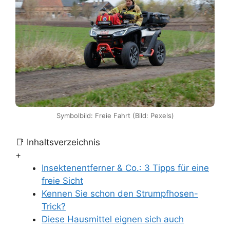
Symbolbild: Freie Fahrt (Bild: Pexels)
📑 Inhaltsverzeichnis
+
Insektenentferner & Co.: 3 Tipps für eine
freie Sicht
Kennen Sie schon den Strumpfhosen-
Trick?
Diese Hausmittel eignen sich auch