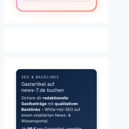
SEO & BACKLINKS
Gastartikel auf
news-7.de buchen
Sichere dir
redaktionelle
Gastbeiträge
mit
qualitativen
Backlinks
– White-Hat-SEO auf
einem etablierten News- &
Wissensportal.
Ab
99 €
pro Gastartikel, sensible