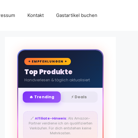
ressum
Kontakt
Gastartikel buchen
🛒
✦ EMPFEHLUNGEN ✦
Top Produkte
Handverlesen & täglich aktualisiert
🔥 Trending
⚡ Deals
🔗
Affiliate-Hinweis:
Als Amazon-
Partner verdiene ich an qualifizierten
Verkäufen. Für dich entstehen keine
Mehrkosten.