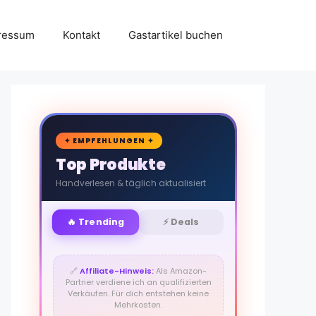
ressum
Kontakt
Gastartikel buchen
🛒
✦ EMPFEHLUNGEN ✦
Top Produkte
Handverlesen & täglich aktualisiert
🔥 Trending
⚡ Deals
🔗
Affiliate-Hinweis:
Als Amazon-
Partner verdiene ich an qualifizierten
Verkäufen. Für dich entstehen keine
Mehrkosten.