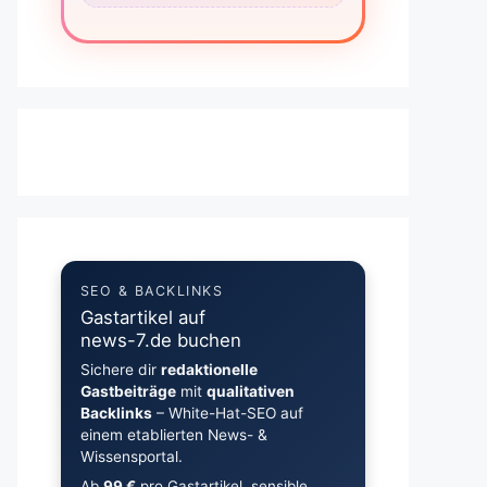
SEO & BACKLINKS
Gastartikel auf
news-7.de buchen
Sichere dir
redaktionelle
Gastbeiträge
mit
qualitativen
Backlinks
– White-Hat-SEO auf
einem etablierten News- &
Wissensportal.
Ab
99 €
pro Gastartikel, sensible