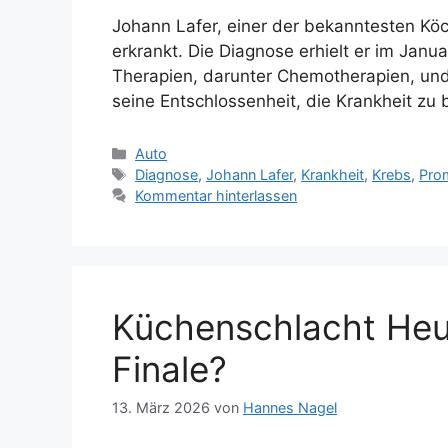
Johann Lafer, einer der bekanntesten Kö
erkrankt. Die Diagnose erhielt er im Janu
Therapien, darunter Chemotherapien, und
seine Entschlossenheit, die Krankheit zu 
Kategorien
Auto
Schlagwörter
Diagnose
,
Johann Lafer
,
Krankheit
,
Krebs
,
Pro
Kommentar hinterlassen
Küchenschlacht Heut
Finale?
13. März 2026
von
Hannes Nagel