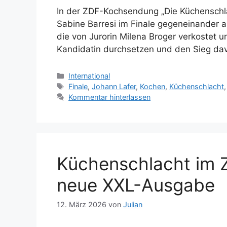
In der ZDF-Kochsendung „Die Küchenschla
Sabine Barresi im Finale gegeneinander an
die von Jurorin Milena Broger verkostet
Kandidatin durchsetzen und den Sieg da
Kategorien
International
Schlagwörter
Finale
,
Johann Lafer
,
Kochen
,
Küchenschlacht
Kommentar hinterlassen
Küchenschlacht im 
neue XXL-Ausgabe
12. März 2026
von
Julian