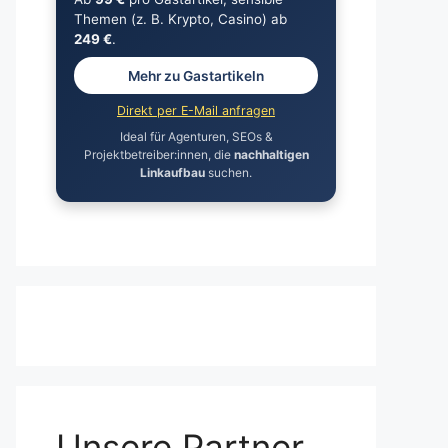
Themen (z. B. Krypto, Casino) ab
249 €
.
Mehr zu Gastartikeln
Direkt per E-Mail anfragen
Ideal für Agenturen, SEOs &
Projektbetreiber:innen, die
nachhaltigen
Linkaufbau
suchen.
Unsere Partner