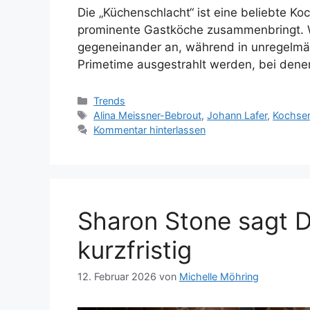
Die „Küchenschlacht“ ist eine beliebte 
prominente Gastköche zusammenbringt. W
gegeneinander an, während in unregelm
Primetime ausgestrahlt werden, bei dene
Kategorien
Trends
Schlagwörter
Alina Meissner-Bebrout
,
Johann Lafer
,
Kochse
Kommentar hinterlassen
Sharon Stone sagt D
kurzfristig
12. Februar 2026
von
Michelle Möhring