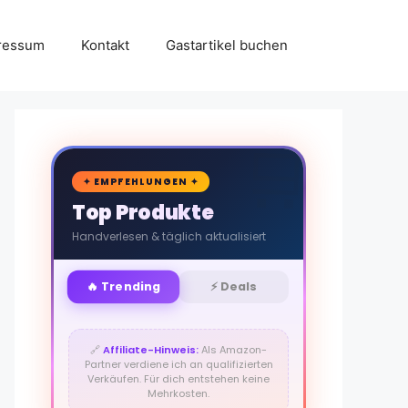
ressum
Kontakt
Gastartikel buchen
🛒
✦ EMPFEHLUNGEN ✦
Top Produkte
Handverlesen & täglich aktualisiert
🔥 Trending
⚡ Deals
🔗
Affiliate-Hinweis:
Als Amazon-
Partner verdiene ich an qualifizierten
Verkäufen. Für dich entstehen keine
Mehrkosten.