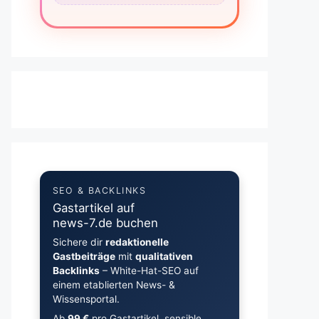
SEO & BACKLINKS
Gastartikel auf
news-7.de buchen
Sichere dir
redaktionelle
Gastbeiträge
mit
qualitativen
Backlinks
– White-Hat-SEO auf
einem etablierten News- &
Wissensportal.
Ab
99 €
pro Gastartikel, sensible