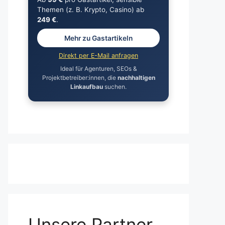
Themen (z. B. Krypto, Casino) ab
249 €
.
Mehr zu Gastartikeln
Direkt per E-Mail anfragen
Ideal für Agenturen, SEOs &
Projektbetreiber:innen, die
nachhaltigen
Linkaufbau
suchen.
Unsere Partner