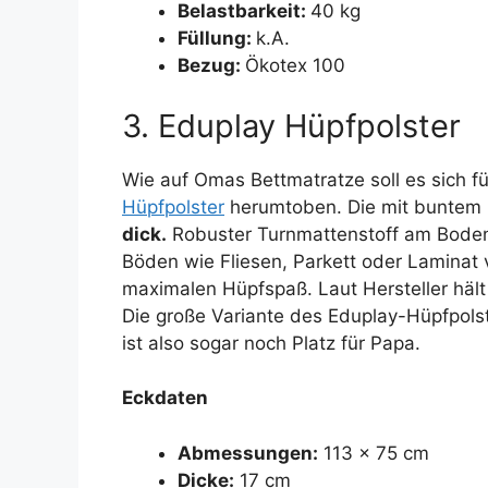
Belastbarkeit:
40 kg
Füllung:
k.A.
Bezug:
Ökotex 100
3. Eduplay Hüpfpolster
Wie auf Omas Bettmatratze soll es sich f
Hüpfpolster
herumtoben. Die mit buntem 
dick.
Robuster Turnmattenstoff am Boden s
Böden wie Fliesen, Parkett oder Laminat 
maximalen Hüpfspaß. Laut Hersteller häl
Die große Variante des Eduplay-Hüpfpolst
ist also sogar noch Platz für Papa.
Eckdaten
Abmessungen:
113 x 75 cm
Dicke:
17 cm