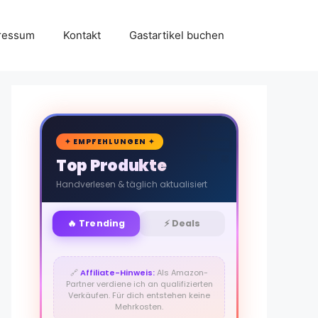
ressum
Kontakt
Gastartikel buchen
🛒
✦ EMPFEHLUNGEN ✦
Top Produkte
Handverlesen & täglich aktualisiert
🔥 Trending
⚡ Deals
🔗
Affiliate-Hinweis:
Als Amazon-
Partner verdiene ich an qualifizierten
Verkäufen. Für dich entstehen keine
Mehrkosten.