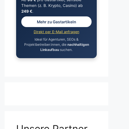
Themen (z. B. Krypto, Casino) ab
249 €
.
Mehr zu Gastartikeln
Direkt per E-Mail anfragen
Ideal für Agenturen, SEOs &
Projektbetreiber:innen, die
nachhaltigen
Linkaufbau
suchen.
Unsere Partner