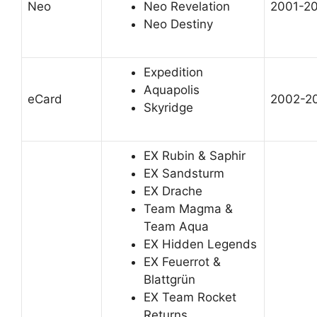
Neo
Neo Revelation
2001-2
Neo Destiny
Expedition
Aquapolis
eCard
2002-2
Skyridge
EX Rubin & Saphir
EX Sandsturm
EX Drache
Team Magma &
Team Aqua
EX Hidden Legends
EX Feuerrot &
Blattgrün
EX Team Rocket
Returns