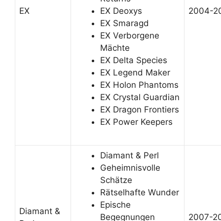
EX
EX Deoxys
2004-2
EX Smaragd
EX Verborgene
Mächte
EX Delta Species
EX Legend Maker
EX Holon Phantoms
EX Crystal Guardian
EX Dragon Frontiers
EX Power Keepers
Diamant & Perl
Geheimnisvolle
Schätze
Rätselhafte Wunder
Epische
Diamant &
Begegnungen
2007-2