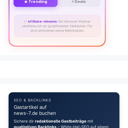
🔥 Trending
⚡ Deals
🔗
Affiliate-Hinweis:
Als Amazon-Partner
verdiene ich an qualifizierten Verkäufen. Für
dich entstehen keine Mehrkosten.
SEO & BACKLINKS
Gastartikel auf
news-7.de buchen
Sichere dir
redaktionelle Gastbeiträge
mit
qualitativen Backlinks
– White-Hat-SEO auf einem