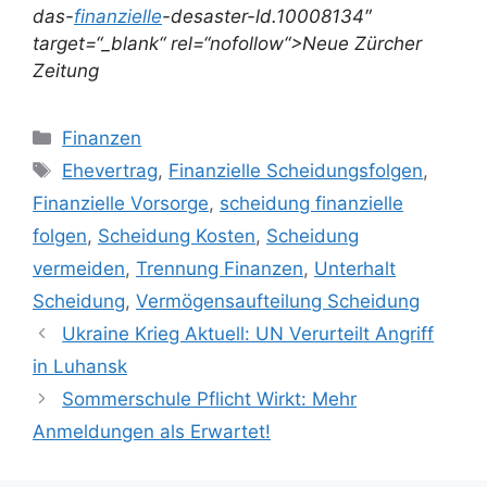
das-
finanzielle
-desaster-ld.10008134″
target=“_blank“ rel=“nofollow“>Neue Zürcher
Zeitung
Kategorien
Finanzen
Schlagwörter
Ehevertrag
,
Finanzielle Scheidungsfolgen
,
Finanzielle Vorsorge
,
scheidung finanzielle
folgen
,
Scheidung Kosten
,
Scheidung
vermeiden
,
Trennung Finanzen
,
Unterhalt
Scheidung
,
Vermögensaufteilung Scheidung
Ukraine Krieg Aktuell: UN Verurteilt Angriff
in Luhansk
Sommerschule Pflicht Wirkt: Mehr
Anmeldungen als Erwartet!