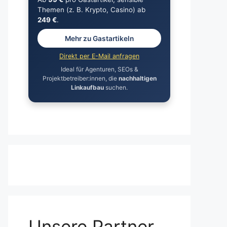
Themen (z. B. Krypto, Casino) ab
249 €
.
Mehr zu Gastartikeln
Direkt per E-Mail anfragen
Ideal für Agenturen, SEOs &
Projektbetreiber:innen, die
nachhaltigen
Linkaufbau
suchen.
Unsere Partner