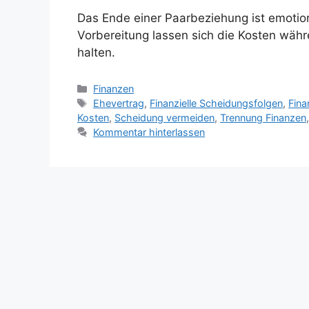
Das Ende einer Paarbeziehung ist emotiona
Vorbereitung lassen sich die Kosten währ
halten.
Kategorien
Finanzen
Schlagwörter
Ehevertrag
,
Finanzielle Scheidungsfolgen
,
Fina
Kosten
,
Scheidung vermeiden
,
Trennung Finanzen
Kommentar hinterlassen