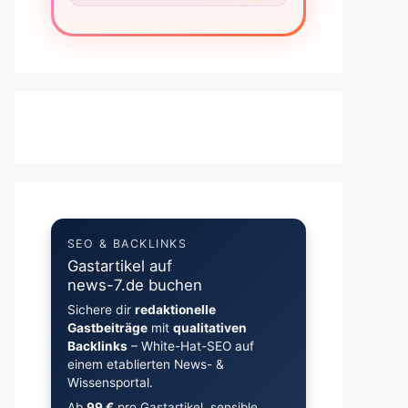
SEO & BACKLINKS
Gastartikel auf
news-7.de buchen
Sichere dir
redaktionelle
Gastbeiträge
mit
qualitativen
Backlinks
– White-Hat-SEO auf
einem etablierten News- &
Wissensportal.
Ab
99 €
pro Gastartikel, sensible