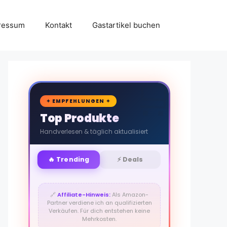
ressum
Kontakt
Gastartikel buchen
🛒
✦ EMPFEHLUNGEN ✦
Top Produkte
Handverlesen & täglich aktualisiert
🔥 Trending
⚡ Deals
🔗
Affiliate-Hinweis:
Als Amazon-
Partner verdiene ich an qualifizierten
Verkäufen. Für dich entstehen keine
Mehrkosten.