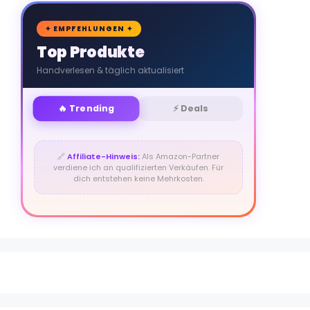
🛒
✦ EMPFEHLUNGEN ✦
Top Produkte
Handverlesen & täglich aktualisiert
🔥 Trending
⚡ Deals
🔗
Affiliate-Hinweis:
Als Amazon-Partner
verdiene ich an qualifizierten Verkäufen. Für
dich entstehen keine Mehrkosten.