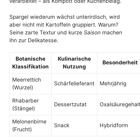
verarbeitet – als Kompott oder Kuchenbelag.
Spargel wiederum wächst unterirdisch, wird
aber nicht mit Kartoffeln gruppiert. Warum?
Seine zarte Textur und kurze
Saison
machen
ihn zur Delikatesse.
Botanische
Kulinarische
Besonderheit
Klassifikation
Nutzung
Meerrettich
Schärfelieferant
Mehrjährig
(Wurzel)
Rhabarber
Dessertzutat
Oxalsäuregehal
(Stängel)
Melonenbirne
Snack
Hybridform
(Frucht)