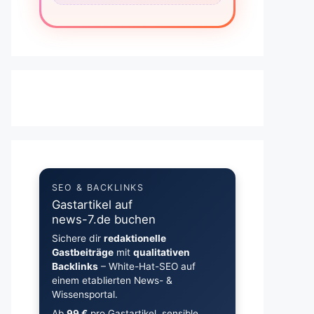
SEO & BACKLINKS
Gastartikel auf
news-7.de buchen
Sichere dir
redaktionelle
Gastbeiträge
mit
qualitativen
Backlinks
– White-Hat-SEO auf
einem etablierten News- &
Wissensportal.
Ab
99 €
pro Gastartikel, sensible