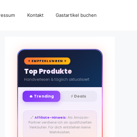
ressum
Kontakt
Gastartikel buchen
🛒
✦ EMPFEHLUNGEN ✦
Top Produkte
Handverlesen & täglich aktualisiert
🔥 Trending
⚡ Deals
🔗
Affiliate-Hinweis:
Als Amazon-
Partner verdiene ich an qualifizierten
Verkäufen. Für dich entstehen keine
Mehrkosten.