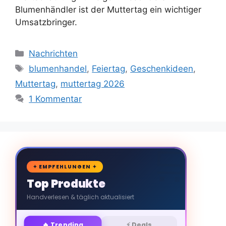
Blumenhändler ist der Muttertag ein wichtiger
Umsatzbringer.
Kategorien
Nachrichten
Schlagwörter
blumenhandel
,
Feiertag
,
Geschenkideen
,
Muttertag
,
muttertag 2026
1 Kommentar
🛒
✦ EMPFEHLUNGEN ✦
Top Produkte
Handverlesen & täglich aktualisiert
🔥 Trending
⚡ Deals