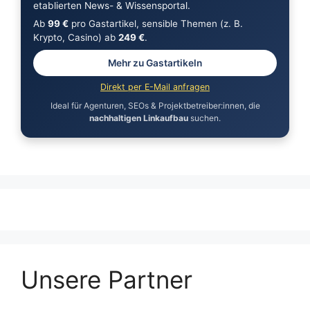
etablierten News- & Wissensportal.
Ab
99 €
pro Gastartikel, sensible Themen (z. B.
Krypto, Casino) ab
249 €
.
Mehr zu Gastartikeln
Direkt per E-Mail anfragen
Ideal für Agenturen, SEOs & Projektbetreiber:innen, die
nachhaltigen Linkaufbau
suchen.
Unsere Partner