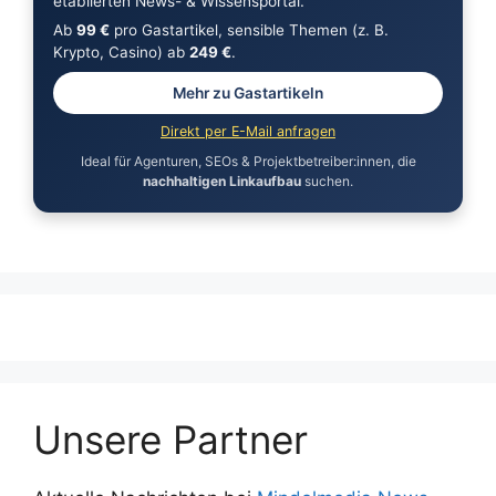
etablierten News- & Wissensportal.
Ab
99 €
pro Gastartikel, sensible Themen (z. B.
Krypto, Casino) ab
249 €
.
Mehr zu Gastartikeln
Direkt per E-Mail anfragen
Ideal für Agenturen, SEOs & Projektbetreiber:innen, die
nachhaltigen Linkaufbau
suchen.
Unsere Partner