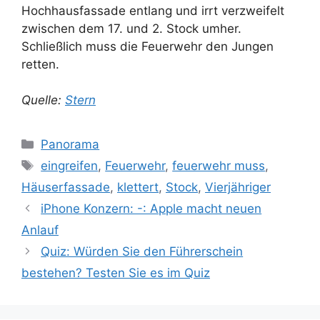
Hochhausfassade entlang und irrt verzweifelt
zwischen dem 17. und 2. Stock umher.
Schließlich muss die Feuerwehr den Jungen
retten.
Quelle:
Stern
Kategorien
Panorama
Schlagwörter
eingreifen
,
Feuerwehr
,
feuerwehr muss
,
Häuserfassade
,
klettert
,
Stock
,
Vierjähriger
iPhone Konzern: -: Apple macht neuen
Anlauf
Quiz: Würden Sie den Führerschein
bestehen? Testen Sie es im Quiz