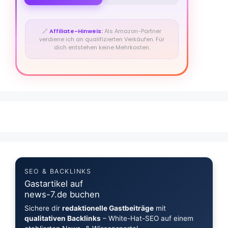
🔗
Affiliate-Hinweis:
Als Amazon-Partner
verdiene ich an qualifizierten Verkäufen. Für
dich entstehen keine Mehrkosten.
SEO & BACKLINKS
Gastartikel auf
news-7.de buchen
Sichere dir
redaktionelle Gastbeiträge
mit
qualitativen Backlinks
– White-Hat-SEO auf einem