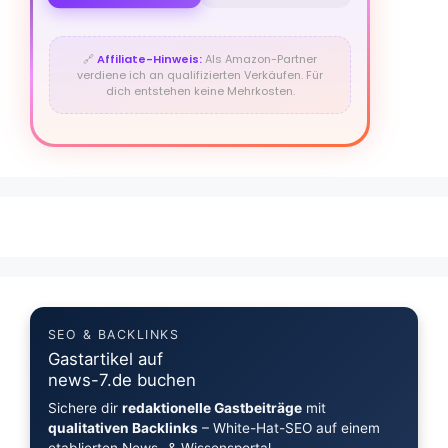
🔗
Affiliate-Hinweis:
Als Amazon-Partner
verdiene ich an qualifizierten Verkäufen. Für
dich entstehen keine Mehrkosten.
SEO & BACKLINKS
Gastartikel auf
news-7.de buchen
Sichere dir
redaktionelle Gastbeiträge
mit
qualitativen Backlinks
– White-Hat-SEO auf einem
etablierten News- & Wissensportal.