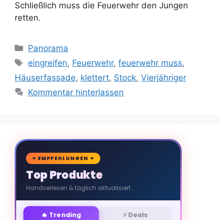
Schließlich muss die Feuerwehr den Jungen
retten.
Kategorien
Panorama
Schlagwörter
eingreifen
,
Feuerwehr
,
feuerwehr muss
,
Häuserfassade
,
klettert
,
Stock
,
Vierjähriger
Kommentar hinterlassen
🛒
✦ EMPFEHLUNGEN ✦
Top Produkte
Handverlesen & täglich aktualisiert
🔥 Trending
⚡ Deals