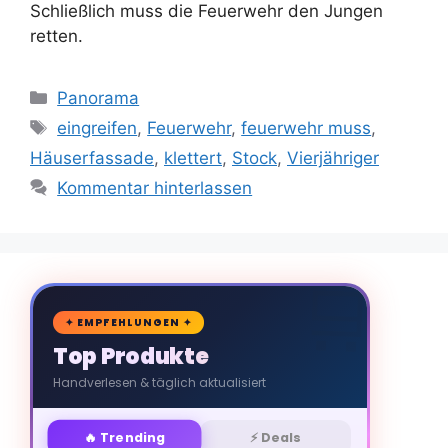
Schließlich muss die Feuerwehr den Jungen
retten.
Kategorien
Panorama
Schlagwörter
eingreifen
,
Feuerwehr
,
feuerwehr muss
,
Häuserfassade
,
klettert
,
Stock
,
Vierjähriger
Kommentar hinterlassen
🛒
✦ EMPFEHLUNGEN ✦
Top Produkte
Handverlesen & täglich aktualisiert
🔥 Trending
⚡ Deals