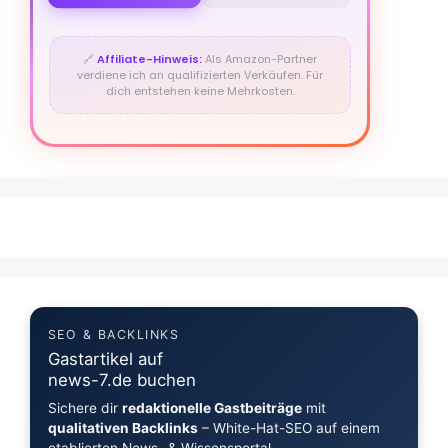
🔗
Affiliate-Hinweis:
Als Amazon-Partner
verdiene ich an qualifizierten Verkäufen. Für
dich entstehen keine Mehrkosten.
SEO & BACKLINKS
Gastartikel auf
news-7.de buchen
Sichere dir
redaktionelle Gastbeiträge
mit
qualitativen Backlinks
– White-Hat-SEO auf einem
etablierten News- & Wissensportal.