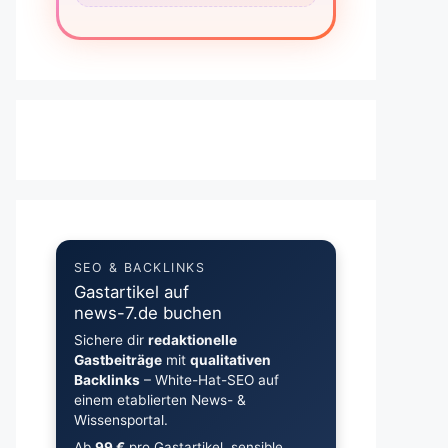
SEO & BACKLINKS
Gastartikel auf
news-7.de buchen
Sichere dir
redaktionelle
Gastbeiträge
mit
qualitativen
Backlinks
– White-Hat-SEO auf
einem etablierten News- &
Wissensportal.
Ab
99 €
pro Gastartikel, sensible