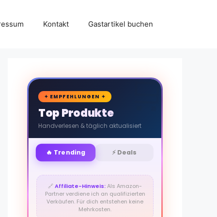
ressum
Kontakt
Gastartikel buchen
🛒
✦ EMPFEHLUNGEN ✦
Top Produkte
Handverlesen & täglich aktualisiert
🔥 Trending
⚡ Deals
🔗
Affiliate-Hinweis:
Als Amazon-
Partner verdiene ich an qualifizierten
Verkäufen. Für dich entstehen keine
Mehrkosten.