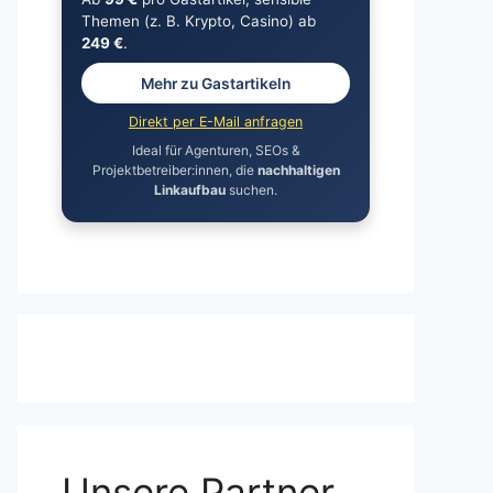
Themen (z. B. Krypto, Casino) ab
249 €
.
Mehr zu Gastartikeln
Direkt per E-Mail anfragen
Ideal für Agenturen, SEOs &
Projektbetreiber:innen, die
nachhaltigen
Linkaufbau
suchen.
Unsere Partner