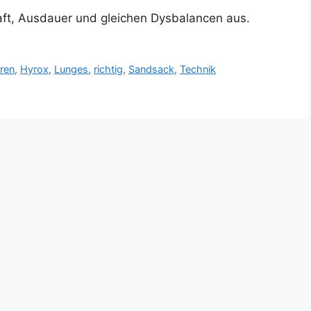
aft, Ausdauer und gleichen Dysbalancen aus.
ren
,
Hyrox
,
Lunges
,
richtig
,
Sandsack
,
Technik