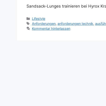
Sandsack-Lunges trainieren bei Hyrox Kr
Kategorien
Lifestyle
Schlagwörter
Anforderungen
,
anforderungen technik
,
ausfüh
Kommentar hinterlassen